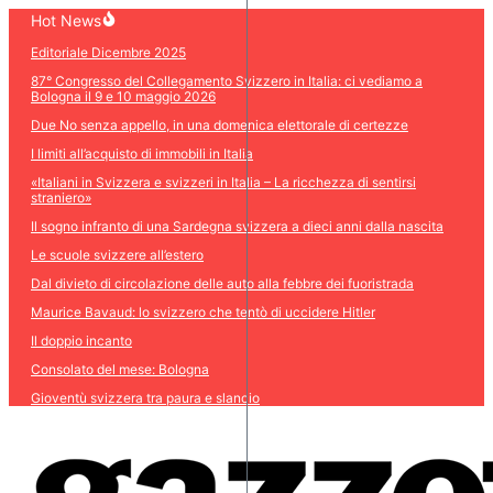
Salta
Hot News
al
Editoriale Dicembre 2025
contenuto
87° Congresso del Collegamento Svizzero in Italia: ci vediamo a
Bologna il 9 e 10 maggio 2026
Due No senza appello, in una domenica elettorale di certezze
I limiti all’acquisto di immobili in Italia
«Italiani in Svizzera e svizzeri in Italia – La ricchezza di sentirsi
straniero»
Il sogno infranto di una Sardegna svizzera a dieci anni dalla nascita
Le scuole svizzere all’estero
Dal divieto di circolazione delle auto alla febbre dei fuoristrada
Maurice Bavaud: lo svizzero che tentò di uccidere Hitler
Il doppio incanto
Consolato del mese: Bologna
Gioventù svizzera tra paura e slancio