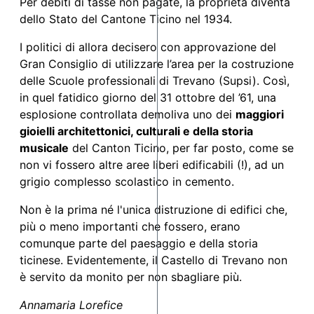
Per debiti di tasse non pagate, la proprietà diventa
dello Stato del Cantone Ticino nel 1934.
I politici di allora decisero con approvazione del
Gran Consiglio di utilizzare l’area per la costruzione
delle Scuole professionali di Trevano (Supsi). Così,
in quel fatidico giorno del 31 ottobre del ’61, una
esplosione controllata demoliva uno dei
maggiori
gioielli architettonici, culturali e della storia
musicale
del Canton Ticino, per far posto, come se
non vi fossero altre aree liberi edificabili (!), ad un
grigio complesso scolastico in cemento.
Non è la prima né l'unica distruzione di edifici che,
più o meno importanti che fossero, erano
comunque parte del paesaggio e della storia
ticinese. Evidentemente, il Castello di Trevano non
è servito da monito per non sbagliare più.
Annamaria Lorefice