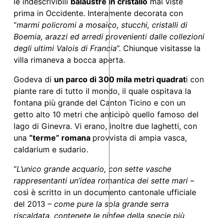
le indescrivibili
balaustre in cristallo
mai viste
prima in Occidente. Interamente decorata con
“
marmi policromi a mosaico, stucchi, cristalli di
Boemia, arazzi ed arredi provenienti dalle collezioni
degli ultimi Valois di Francia
”. Chiunque visitasse la
villa rimaneva a bocca aperta.
Godeva di
un parco di 300 mila metri quadrat
i con
piante rare di tutto il mondo, il quale ospitava la
fontana più grande del Canton Ticino e con un
getto alto 10 metri che anticipò quello famoso del
lago di Ginevra. Vi erano, inoltre due laghetti, con
una
“terme” romana
provvista di ampia vasca,
caldarium e sudario.
“
L’unico grande acquario, con sette vasche
rappresentanti un’idea romantica dei sette mari –
così è scritto in un documento cantonale ufficiale
del 2013 –
come pure la sola grande serra
riscaldata, contenete le ninfee della specie più