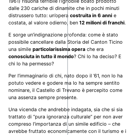
1961) risuona terribile l’ignobile boato prodotto
dalle 230 cariche di dinamite che in pochi minuti
distrussero tutto: un’opera
costruita in 6 anni
e
costata, al valore odierno, ben
12 milioni di franchi
.
E sorge un’indignazione profonda: come è stato
possibile cancellare dalla Storia del Canton Ticino
una simile
particolarissima opera
che era
conosciuta in tutto il mondo
? Chi lo ha deciso? E
chi lo ha permesso?
Per l’immaginario di chi, nato dopo il ’61, non lo ha
potuto vedere e godere ma lo ha sempre sentito
nominare, il Castello di Trevano è percepito come
una assenza sempre presente.
Una vicenda che andrebbe indagata, sia che si sia
trattato di “pura ignoranza culturale” per non aver
compreso l’importanza di un simile edificio – che
avrebbe fruttato economicamente con il turismo e i