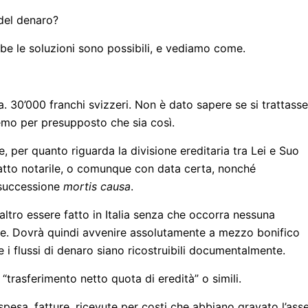
 del denaro?
ambe le soluzioni sono possibili, e vediamo come.
. 30’000 franchi svizzeri. Non è dato sapere se si trattasse
aremo per presupposto che sia così.
, per quanto riguarda la divisione ereditaria tra Lei e Suo
 atto notarile, o comunque con data certa, nonché
 successione
mortis causa
.
altro essere fatto in Italia senza che occorra nessuna
ile. Dovrà quindi avvenire assolutamente a mezzo bonifico
he i flussi di denaro siano ricostruibili documentalmente.
 “trasferimento netto quota di eredità” o simili.
spesa, fatture, ricevute per costi che abbiano gravato l’ass