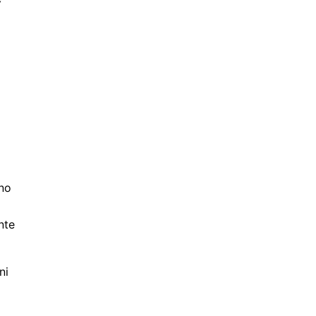
ino
nte
ni