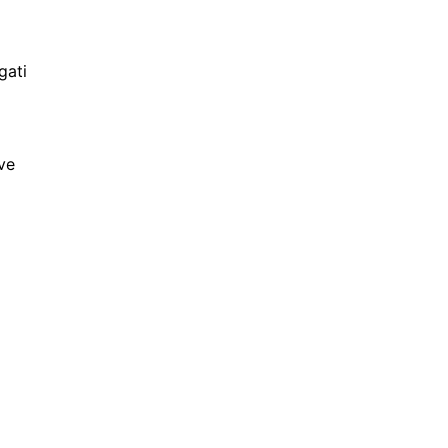
gati
ive