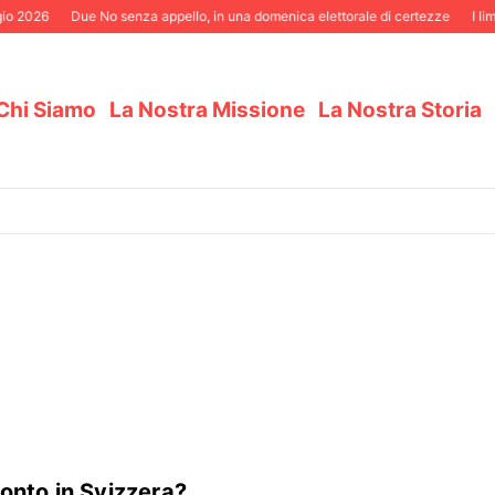
026
Due No senza appello, in una domenica elettorale di certezze
I limiti al
Chi Siamo
La Nostra Missione
La Nostra Storia
 conto in Svizzera?