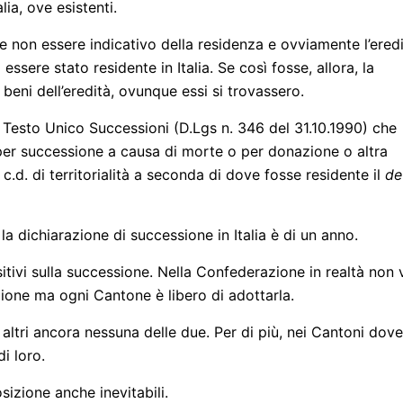
lia, ove esistenti.
e non essere indicativo della residenza e ovviamente l’ered
sere stato residente in Italia. Se così fosse, allora, la
i beni dell’eredità, ovunque essi si trovassero.
nel Testo Unico Successioni (D.Lgs n. 346 del 31.10.1990) che
ti per successione a causa di morte o per donazione o altra
io c.d. di territorialità a seconda di dove fosse residente il
de
a dichiarazione di successione in Italia è di un anno.
itivi sulla successione. Nella Confederazione in realtà non v
one ma ogni Cantone è libero di adottarla.
altri ancora nessuna delle due. Per di più, nei Cantoni dove
i loro.
sizione anche inevitabili.