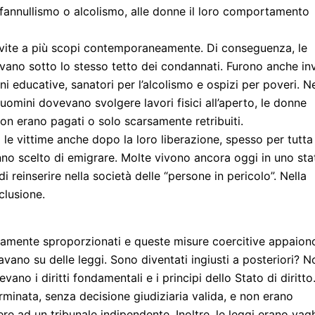
o fannullismo o alcolismo, alle donne il loro comportamento
ervite a più scopi contemporaneamente. Di conseguenza, le
vano sotto lo stesso tetto dei condannati. Furono anche inv
ioni educative, sanatori per l’alcolismo e ospizi per poveri. Ne
 uomini dovevano svolgere lavori fisici all’aperto, le donne
non erano pagati o solo scarsamente retribuiti.
e vittime anche dopo la loro liberazione, spesso per tutta 
anno scelto di emigrare. Molte vivono ancora oggi in uno sta
di reinserire nella società delle “persone in pericolo”. Nella
clusione.
aramente sproporzionati e queste misure coercitive appaion
avano su delle leggi. Sono diventati ingiusti a posteriori? N
vano i diritti fondamentali e i principi dello Stato di diritto
minata, senza decisione giudiziaria valida, e non erano
rrere ad un tribunale indipendente. Inoltre, le leggi erano vag