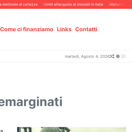
rale di certezze
I limiti all’acquisto di immobili in Italia
«Italiani in Svizzera 
Come ci finanziamo
Links
Contatti
martedì, Agosto 4, 2026
 emarginati
za