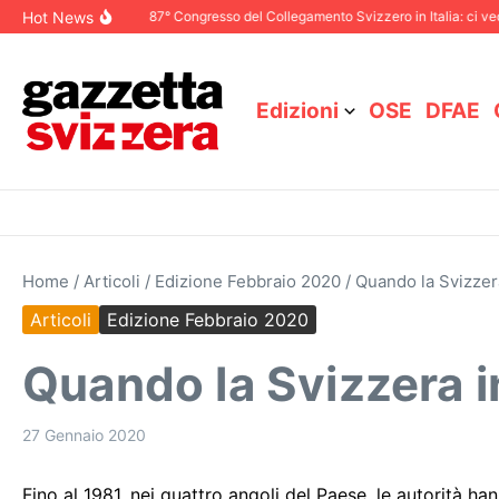
Salta al contenuto
Hot News
 Dicembre 2025
87° Congresso del Collegamento Svizzero in Italia: ci vediamo
Edizioni
OSE
DFAE
Home
/
Articoli
/
Edizione Febbraio 2020
/
Quando la Svizzera
Articoli
Edizione Febbraio 2020
Quando la Svizzera in
27 Gennaio 2020
Fino al 1981, nei quattro angoli del Paese, le autorità h