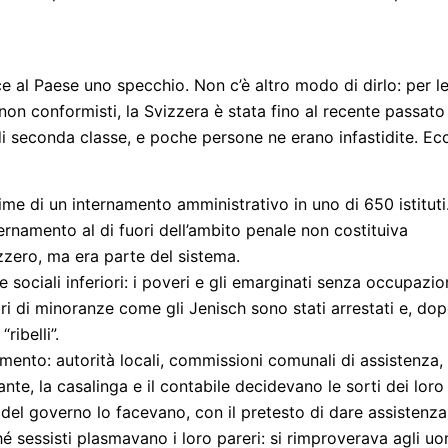
ce al Paese uno specchio. Non c’è altro modo di dirlo: per l
i non conformisti, la Svizzera è stata fino al recente passato
 di seconda classe, e poche persone ne erano infastidite. Ec
e di un internamento amministrativo in uno di 650 istituti
ernamento al di fuori dell’ambito penale non costituiva
zzero, ma era parte del sistema.
 sociali inferiori: i poveri e gli emarginati senza occupazi
ri di minoranze come gli Jenisch sono stati arrestati e, dop
ibelli”.
amento: autorità locali, commissioni comunali di assistenza,
ante, la casalinga e il contabile decidevano le sorti dei loro
 del governo lo facevano, con il pretesto di dare assistenza,
hé sessisti plasmavano i loro pareri: si rimproverava agli uo