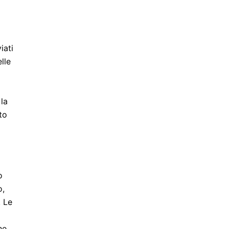
iati
lle
la
to
o
o,
. Le
he,