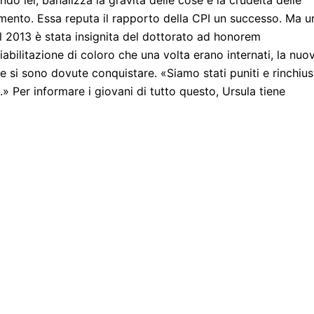
do lei, banalizza la gravità delle cose e la crudeltà delle
cimento. Essa reputa il rapporto della CPI un successo. Ma u
2013 è stata insignita del dottorato ad honorem
riabilitazione di coloro che una volta erano internati, la nuo
 si sono dovute conquistare. «Siamo stati puniti e rinchius
 Per informare i giovani di tutto questo, Ursula tiene