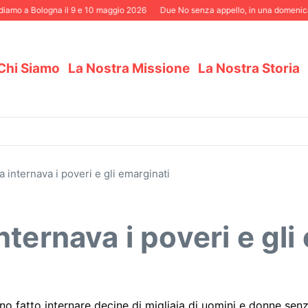
 a Bologna il 9 e 10 maggio 2026
Due No senza appello, in una domenica eletto
Chi Siamo
La Nostra Missione
La Nostra Storia
 internava i poveri e gli emarginati
ternava i poveri e gli
anno fatto internare decine di migliaia di uomini e donne sen