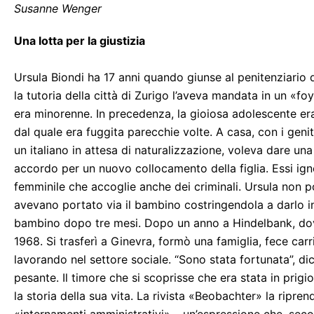
Susanne Wenger
Una lotta per la giustizia
Ursula Biondi ha 17 anni quando giunse al penitenziario
la tutoria della città di Zurigo l’aveva mandata in un «
era minorenne. In precedenza, la gioiosa adolescente er
dal quale era fuggita parecchie volte. A casa, con i genito
un italiano in attesa di naturalizzazione, voleva dare un
accordo per un nuovo collocamento della figlia. Essi ig
femminile che accoglie anche dei criminali. Ursula non p
avevano portato via il bambino costringendola a darlo i
bambino dopo tre mesi. Dopo un anno a Hindelbank, dove 
1968. Si trasferì a Ginevra, formò una famiglia, fece ca
lavorando nel settore sociale. “Sono stata fortunata”, dic
pesante. Il timore che si scoprisse che era stata in prig
la storia della sua vita. La rivista «Beobachter» la ripren