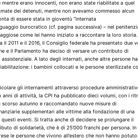
mentre erano innocenti, non erano state riabilitate a quel
igmate dei detenuti, mentre non avevamo commesso alcun
onta di essere stata in gioventù “internata
nguaggio burocratico (cf. pagina successiva) – nel penitenzi
raggiose come lei hanno iniziato a raccontare la loro storia.
ra il 2011 e il 2016, il Consiglio federale ha presentato due v
one e il Parlamento ha deciso di versare un contributo di
o assistenziale. A lato degli internati, anche altre persone h
abilitazione: i bambini collocati e le persone sterilizzate c
rticolare gli internamenti attraverso procedure amministrativ
anni di attività, la CPI ha pubblicato dieci volumi, con i ritr
e lo scorso autunno e raccomandato nuove misure di
nanziarie supplementari alle vittime alla fondazione di una
questi eventi. Si tratta anche di decidere se prolungare il
uto di solidarietà, che è di 25’000 franchi per persona. In
rese le persone che vivono all’estero che non hanno potuto