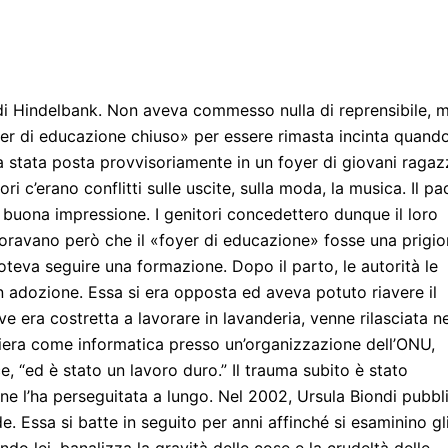
 di Hindelbank. Non aveva commesso nulla di reprensibile, 
foyer di educazione chiuso» per essere rimasta incinta quand
a stata posta provvisoriamente in un foyer di giovani ragaz
ri c’erano conflitti sulle uscite, sulla moda, la musica. Il pa
a buona impressione. I genitori concedettero dunque il loro
noravano però che il «foyer di educazione» fosse una prigi
oteva seguire una formazione. Dopo il parto, le autorità le
n adozione. Essa si era opposta ed aveva potuto riavere il
era costretta a lavorare in lavanderia, venne rilasciata ne
rriera come informatica presso un’organizzazione dell’ONU,
e, “ed è stato un lavoro duro.” Il trauma subito è stato
ione l’ha perseguitata a lungo. Nel 2002, Ursula Biondi pubbl
de. Essa si batte in seguito per anni affinché si esaminino gl