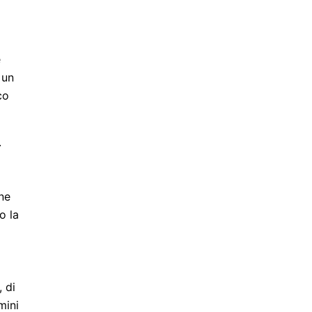
e
 un
co
.
one
o la
 di
mini