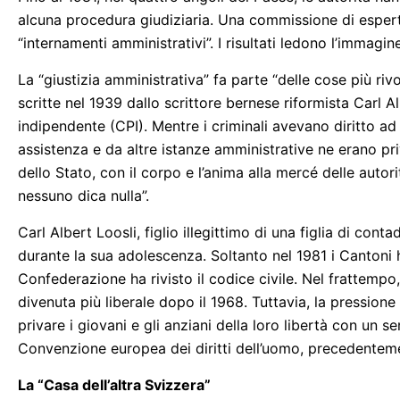
alcuna procedura giudiziaria. Una commissione di espert
“internamenti amministrativi”. I risultati ledono l’immagin
La “giustizia amministrativa” fa parte “delle cose più ri
scritte nel 1939 dallo scrittore bernese riformista Carl A
indipendente (CPI). Mentre i criminali avevano diritto ad
assistenza e da altre istanze amministrative ne erano priv
dello Stato, con il corpo e l’anima alla mercé delle autor
nessuno dica nulla”.
Carl Albert Loosli, figlio illegittimo di una figlia di conta
durante la sua adolescenza. Soltanto nel 1981 i Cantoni h
Confederazione ha rivisto il codice civile. Nel frattempo, 
divenuta più liberale dopo il 1968. Tuttavia, la pressione 
privare i giovani e gli anziani della loro libertà con un 
Convenzione europea dei diritti dell’uomo, precedentemen
La “Casa dell’altra Svizzera”