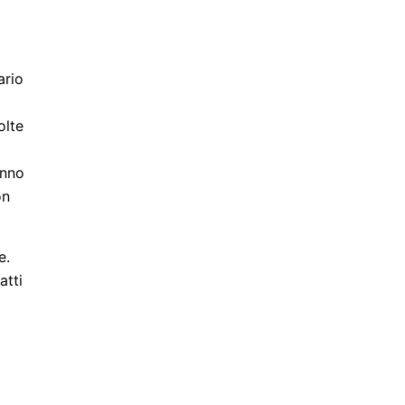
ario
olte
anno
on
e.
atti