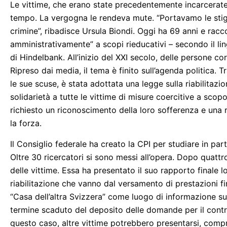
Le vittime, che erano state precedentemente incarcerate 
tempo. La vergogna le rendeva mute. “Portavamo le st
crimine”, ribadisce Ursula Biondi. Oggi ha 69 anni e racc
amministrativamente” a scopi rieducativi – secondo il li
di Hindelbank. All’inizio del XXI secolo, delle persone co
Ripreso dai media, il tema è finito sull’agenda politica. T
le sue scuse, è stata adottata una legge sulla riabilitazi
solidarietà a tutte le vittime di misure coercitive a scop
richiesto un riconoscimento della loro sofferenza e una ri
la forza.
Il Consiglio federale ha creato la CPI per studiare in pa
Oltre 30 ricercatori si sono messi all’opera. Dopo quattro 
delle vittime. Essa ha presentato il suo rapporto final
riabilitazione che vanno dal versamento di prestazioni fi
“Casa dell’altra Svizzera” come luogo di informazione su 
termine scaduto del deposito delle domande per il contrib
questo caso, altre vittime potrebbero presentarsi, comp