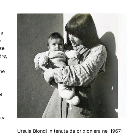
ma
o
ze
dre,
one
l
ica
i
Ursula Biondi in tenuta da prigioniera nel 1967: