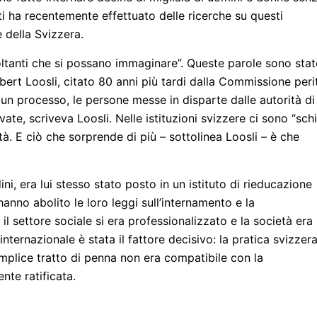
i ha recentemente effettuato delle ricerche su questi
e della Svizzera.
voltanti che si possano immaginare”. Queste parole sono stat
lbert Loosli, citato 80 anni più tardi dalla Commissione peri
 un processo, le persone messe in disparte dalle autorità di
ate, scriveva Loosli. Nelle istituzioni svizzere ci sono “sch
ità. E ciò che sorprende di più – sottolinea Loosli – è che
dini, era lui stesso stato posto in un istituto di rieducazione
anno abolito le loro leggi sull’internamento e la
il settore sociale si era professionalizzato e la società era
internazionale è stata il fattore decisivo: la pratica svizzera
semplice tratto di penna non era compatibile con la
te ratificata.