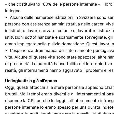
– che costituivano l’80% delle persone internate – il lor
indegno.
• Alcune delle numerose istituzioni in Svizzera sono s
persone con assistenza amministrativa nelle carceri vive
in istituti di lavoro forzato, colonie di lavoratori, istituz
istituzioni sottofinanziate e scarsamente sorvegliate, gli
erano impiegate nelle pulizie domestiche. Questi lavori 
• L’esperienza drammatica dell’internamento perseguiva l
vita. Alcune di queste vite sono state spezzate, altre h
di precarietà. Le autorità hanno fallito nel loro obiettivo 
realtà, gli internamenti hanno aggravato i problemi e l’es
Un’ingiustizia già all’epoca
Oggi, questi attacchi alla sfera personale appaiono chi
brutali. Ma i tempi erano diversi e gli internamenti si bas
risponde la CPI, perché le leggi sull’internamento infrange
persone internate lo erano spesso per una durata indeter
ascoltate. In molti luoghi non c’era la possibilità di rico