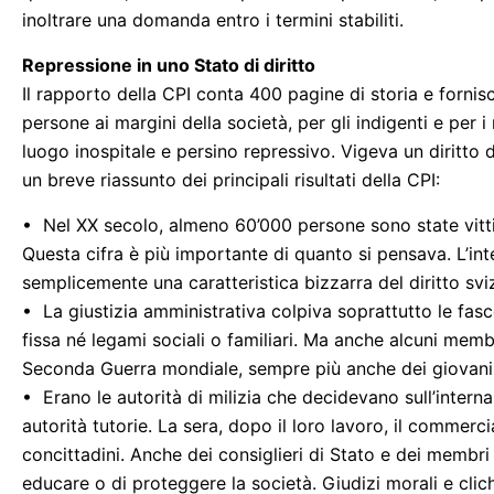
inoltrare una domanda entro i termini stabiliti.
Repressione in uno Stato di diritto
Il rapporto della CPI conta 400 pagine di storia e fornis
persone ai margini della società, per gli indigenti e per 
luogo inospitale e persino repressivo. Vigeva un diritto
un breve riassunto dei principali risultati della CPI:
• Nel XX secolo, almeno 60’000 persone sono state vittim
Questa cifra è più importante di quanto si pensava. L’int
semplicemente una caratteristica bizzarra del diritto svi
• La giustizia amministrativa colpiva soprattutto le fasce
fissa né legami sociali o familiari. Ma anche alcuni memb
Seconda Guerra mondiale, sempre più anche dei giovani “r
• Erano le autorità di milizia che decidevano sull’intern
autorità tutorie. La sera, dopo il loro lavoro, il commerci
concittadini. Anche dei consiglieri di Stato e dei membri
educare o di proteggere la società. Giudizi morali e clic