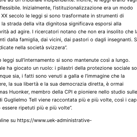
essibile. Inizialmente, l’istituzionalizzazione era un modo
 XX secolo le leggi si sono trasformate in strumenti di
 la strada della vita dignitosa significava esporsi alla
rità ad agire. I ricercatori notano che non era insolito che l
 dalla famiglia, dai vicini, dai pastori o dagli insegnanti. S
cate nella società svizzera”.
le leggi sull’internamento si sono mantenute così a lungo.
ale ha giocato un ruolo: i pilastri della protezione sociale s
nque sia, i fatti sono venuti a galla e l’immagine che la
ere, la sua libertà e la sua democrazia diretta, è ormai
as Huonker, membro della CPI e pioniere nello studio sull
i Guglielmo Tell viene raccontata più e più volte, così i capi
essere ripetuti più e più volte”.
nline su https://www.uek-administrative-