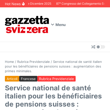
Salta al contenuto
Hot News
Editoriale Dicembre 2025
87° Congresso del Collegamento Svizzero
Menu
Home
/
Rubrica Previdenziale
/
Service national de santé italien
pour les bénéficiaires de pensions suisses : augmentation des
primes minimales.
Articoli
Francese
Rubrica Previdenziale
Service national de santé
italien pour les bénéficiaires
de pensions suisses :