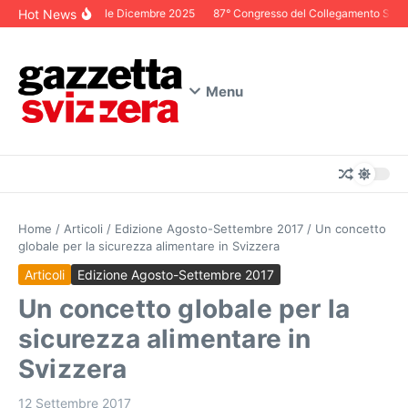
Salta al contenuto
Hot News
Editoriale Dicembre 2025
87° Congresso del Collegamento Svizzer
Menu
Home
/
Articoli
/
Edizione Agosto-Settembre 2017
/
Un concetto
globale per la sicurezza alimentare in Svizzera
Articoli
Edizione Agosto-Settembre 2017
Un concetto globale per la
sicurezza alimentare in
Svizzera
12 Settembre 2017