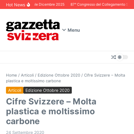
Salta al contenuto
Hot News
Editoriale Dicembre 2025
87° Congresso del Collegamento Svizze
Menu
Home
/
Articoli
/
Edizione Ottobre 2020
/
Cifre Svizzere – Molta
plastica e moltissimo carbone
Articoli
Edizione Ottobre 2020
Cifre Svizzere – Molta
plastica e moltissimo
carbone
24 Settembre 2020