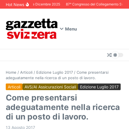
Salta al contenuto
Hot News
Editoriale Dicembre 2025
87° Congresso del Collegamento Svizzero
Menu
Home
/
Articoli
/
Edizione Luglio 2017
/
Come presentarsi
adeguatamente nella ricerca di un posto di lavoro.
Articoli
AVS/AI Assicurazioni Sociali
Edizione Luglio 2017
Come presentarsi
adeguatamente nella ricerca
di un posto di lavoro.
13 Agosto 2017