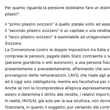
Per quanto riguarda la pensione dobbiamo fare un disting
pilastri”:
il “primo pilastro svizzero” è quello statale volto ad assi
il “secondo pilastro svizzero” è un capitale o una rendita
il “terzo pilastro svizzero” è assimilabile ad un’agevolazi
Svizzera.
La Convenzione contro le doppie imposizioni tra Italia e 
comprese le pensioni, pagate dallo Stato contraente o su
(persone giuridiche o enti autonomi), a una persona fisica
presentemente o precedentemente, affermando che sono 
provengono dette remunerazioni. L’AVS, che risale agli an
ed è oggi solo obbligatoria, mentre era facoltativa per chi
Anche se non la ricomprendeva all’epoca espressamente,
estero e determina il diritto alle rendite, i relativi impor
In realtà, l’AVS/AI, già solo per la sua struttura, non dov
finanziaria, in quanto il soggetto, pur versando dei contr