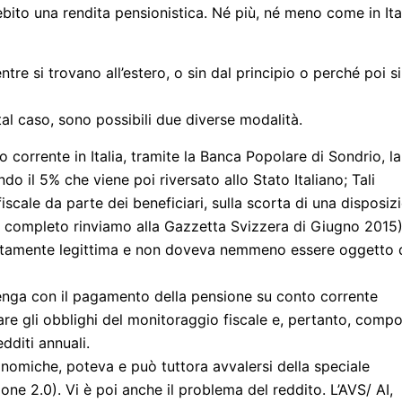
bito una rendita pensionistica. Né più, né meno come in Ita
re si trovano all’estero, o sin dal principio o perché poi si
 tal caso, sono possibili due diverse modalità.
 corrente in Italia, tramite la Banca Popolare di Sondrio, la
do il 5% che viene poi riversato allo Stato Italiano; Tali
cale da parte dei beneficiari, sulla scorta di una disposiz
sto completo rinviamo alla Gazzetta Svizzera di Giugno 2015)
ettamente legittima e non doveva nemmeno essere oggetto 
venga con il pagamento della pensione su conto corrente
tare gli obblighi del monitoraggio fiscale e, pertanto, comp
dditi annuali.
conomiche, poteva e può tuttora avvalersi della speciale
ne 2.0). Vi è poi anche il problema del reddito. L’AVS/ AI,