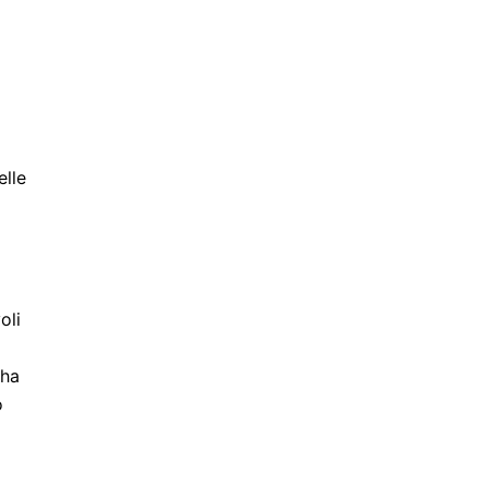
elle
oli
 ha
o