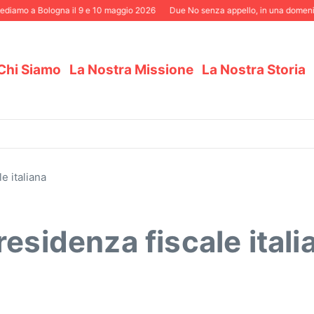
mo a Bologna il 9 e 10 maggio 2026
Due No senza appello, in una domenica ele
Chi Siamo
La Nostra Missione
La Nostra Storia
e italiana
esidenza fiscale itali