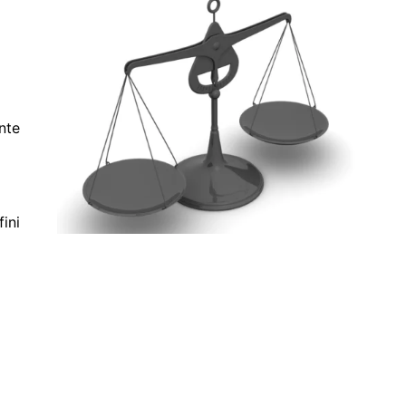
nte
ini