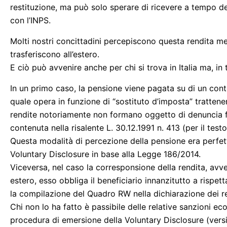
restituzione, ma può solo sperare di ricevere a tempo de
con l’INPS.
Molti nostri concittadini percepiscono questa rendita ment
trasferiscono all’estero.
E ciò può avvenire anche per chi si trova in Italia ma, in
In un primo caso, la pensione viene pagata su di un conto
quale opera in funzione di “sostituto d’imposta” trattenen
rendite notoriamente non formano oggetto di denuncia fis
contenuta nella risalente L. 30.12.1991 n. 413 (per il te
Questa modalità di percezione della pensione era perf
Voluntary Disclosure in base alla Legge 186/2014.
Viceversa, nel caso la corresponsione della rendita, av
estero, esso obbliga il beneficiario innanzitutto a rispet
la compilazione del Quadro RW nella dichiarazione dei re
Chi non lo ha fatto è passibile delle relative sanzioni e
procedura di emersione della Voluntary Disclosure (versio