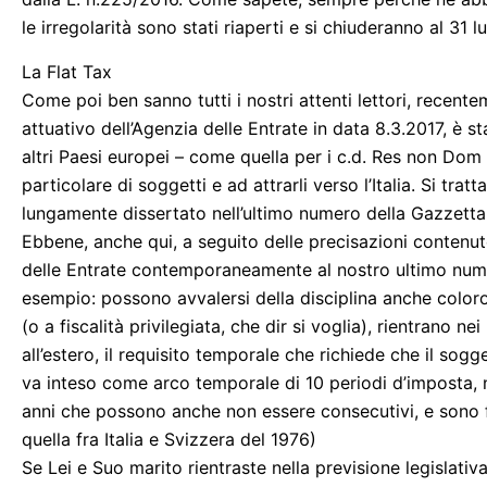
le irregolarità sono stati riaperti e si chiuderanno al 31 l
La Flat Tax
Come poi ben sanno tutti i nostri attenti lettori, rece
attuativo dell’Agenzia delle Entrate in data 8.3.2017, è sta
altri Paesi europei – come quella per i c.d. Res non Dom i
particolare di soggetti e ad attrarli verso l’Italia. Si tr
lungamente dissertato nell’ultimo numero della Gazzetta
Ebbene, anche qui, a seguito delle precisazioni contenut
delle Entrate contemporaneamente al nostro ultimo numer
esempio: possono avvalersi della disciplina anche coloro (i
(o a fiscalità privilegiata, che dir si voglia), rientrano 
all’estero, il requisito temporale che richiede che il sogge
va inteso come arco temporale di 10 periodi d’imposta, ne
anni che possono anche non essere consecutivi, e sono 
quella fra Italia e Svizzera del 1976)
Se Lei e Suo marito rientraste nella previsione legislativa