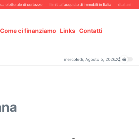
ttorale di certezze
I limiti all’acquisto di immobili in Italia
«Italiani in Svizzer
Come ci finanziamo
Links
Contatti
mercoledì, Agosto 5, 2026
ana