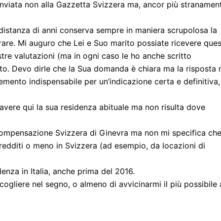
 inviata non alla Gazzetta Svizzera ma, ancor più stranamen
distanza di anni conserva sempre in maniera scrupolosa la
tirare. Mi auguro che Lei e Suo marito possiate ricevere que
tre valutazioni (ma in ogni caso le ho anche scritto
to. Devo dirle che la Sua domanda è chiara ma la risposta 
emento indispensabile per un’indicazione certa e definitiva,
di avere qui la sua residenza abituale ma non risulta dove
i Compensazione Svizzera di Ginevra ma non mi specifica ch
 redditi o meno in Svizzera (ad esempio, da locazioni di
enza in Italia, anche prima del 2016.
cogliere nel segno, o almeno di avvicinarmi il più possibile 