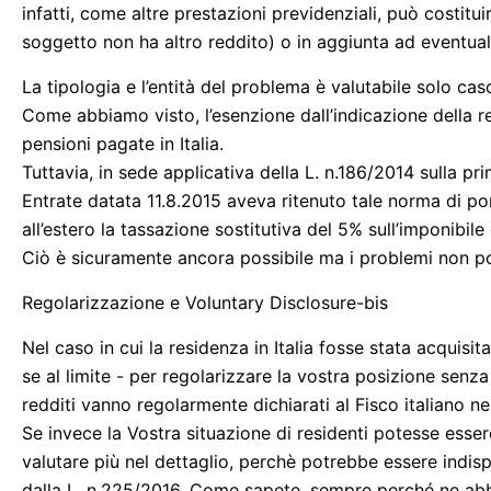
infatti, come altre prestazioni previdenziali, può costitui
soggetto non ha altro reddito) o in aggiunta ad eventuali 
La tipologia e l’entità del problema è valutabile solo ca
Come abbiamo visto, l’esenzione dall’indicazione della r
pensioni pagate in Italia.
Tuttavia, in sede applicativa della L. n.186/2014 sulla pr
Entrate datata 11.8.2015 aveva ritenuto tale norma di p
all’estero la tassazione sostitutiva del 5% sull’imponibile
Ciò è sicuramente ancora possibile ma i problemi non pos
Regolarizzazione e Voluntary Disclosure-bis
Nel caso in cui la residenza in Italia fosse stata acquis
se al limite - per regolarizzare la vostra posizione senza 
redditi vanno regolarmente dichiarati al Fisco italiano ne
Se invece la Vostra situazione di residenti potesse ess
valutare più nel dettaglio, perchè potrebbe essere indisp
dalla L. n.225/2016. Come sapete, sempre perché ne abbi