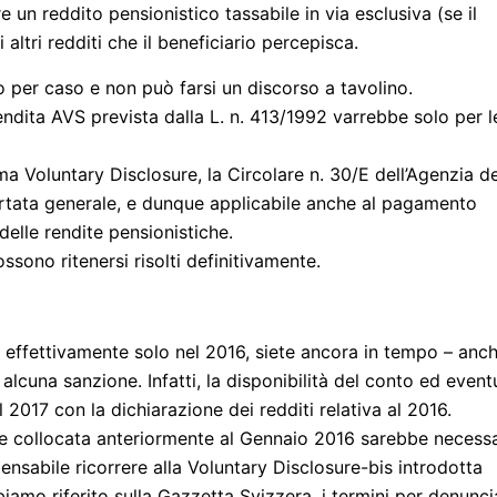
re un reddito pensionistico tassabile in via esclusiva (se il
altri redditi che il beneficiario percepisca.
so per caso e non può farsi un discorso a tavolino.
endita AVS prevista dalla L. n. 413/1992 varrebbe solo per l
ima Voluntary Disclosure, la Circolare n. 30/E dell’Agenzia de
ortata generale, e dunque applicabile anche al pagamento
 delle rendite pensionistiche.
sono ritenersi risolti definitivamente.
ita effettivamente solo nel 2016, siete ancora in tempo – anc
alcuna sanzione. Infatti, la disponibilità del conto ed event
l 2017 con la dichiarazione dei redditi relativa al 2016.
ere collocata anteriormente al Gennaio 2016 sarebbe necess
ensabile ricorrere alla Voluntary Disclosure-bis introdotta
amo riferito sulla Gazzetta Svizzera, i termini per denunci