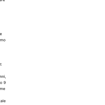
i
ie
iamo
t
nni,
no 9
ome
tale