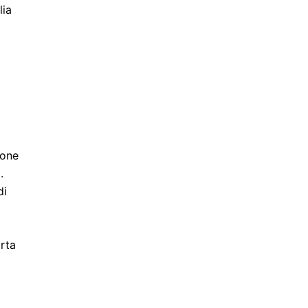
lia
ione
.
di
orta