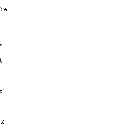
“tre
in
i,
ro”
ità