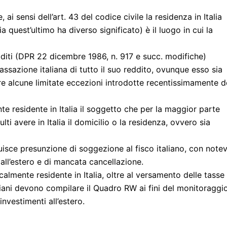
i sensi dell’art. 43 del codice civile la residenza in Italia
a quest’ultimo ha diverso significato) è il luogo in cui la
dditi (DPR 22 dicembre 1986, n. 917 e succ. modifiche)
ssazione italiana di tutto il suo reddito, ovunque esso sia
fre alcune limitate eccezioni introdotte recentissimamente d
te residente in Italia il soggetto che per la maggior parte
ulti avere in Italia il domicilio o la residenza, ovvero sia
tuisce presunzione di soggezione al fisco italiano, con notev
 all’estero e di mancata cancellazione.
iscalmente residente in Italia, oltre al versamento delle tasse
taliani devono compilare il Quadro RW ai fini del monitoraggi
investimenti all’estero.