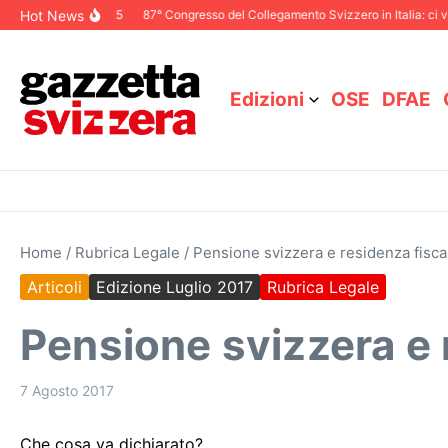
Salta al contenuto
Hot News
le Dicembre 2025
87° Congresso del Collegamento Svizzero in Italia: ci vedia
Edizioni
OSE
DFAE
Home
/
Rubrica Legale
/
Pensione svizzera e residenza fiscal
Articoli
Edizione Luglio 2017
Rubrica Legale
Pensione svizzera e r
7 Agosto 2017
Che cosa va dichiarato?