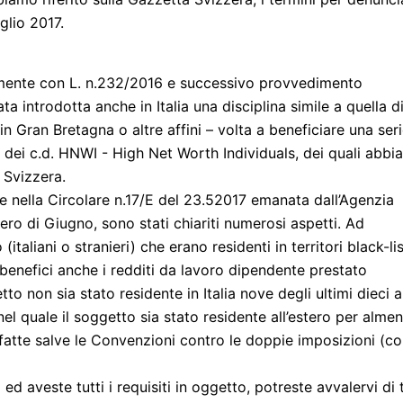
uglio 2017.
ntemente con L. n.232/2016 e successivo provvedimento
ta introdotta anche in Italia una disciplina simile a quella d
n Gran Bretagna o altre affini – volta a beneficiare una ser
atta dei c.d. HNWI - High Net Worth Individuals, dei quali abb
 Svizzera.
e nella Circolare n.17/E del 23.52017 emanata dall’Agenzia
o di Giugno, sono stati chiariti numerosi aspetti. Ad
taliani o stranieri) che erano residenti in territori black-lis
nei benefici anche i redditi da lavoro dipendente prestato
tto non sia stato residente in Italia nove degli ultimi dieci a
l quale il soggetto sia stato residente all’estero per alme
fatte salve le Convenzioni contro le doppie imposizioni (c
 ed aveste tutti i requisiti in oggetto, potreste avvalervi di 