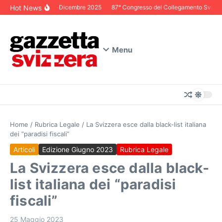
Salta al contenuto
Hot News
Editoriale Dicembre 2025
87° Congresso del Collegamento Svizzero 
Menu
Home
/
Rubrica Legale
/
La Svizzera esce dalla black-list italiana
dei “paradisi fiscali”
Articoli
Edizione Giugno 2023
Rubrica Legale
La Svizzera esce dalla black-
list italiana dei “paradisi
fiscali”
25 Maggio 2023