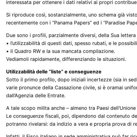
interessata per ottenere i dati relativi ai propri contribue
Si riproduce così, sostanzialmente, uno schema già visto i
recentemente con i “Panama Papers” ed i “Paradise Paper
Due sono i profili, parzialmente diversi, della Sua lettera
• l’utilizzabilità di questi dati, spesso rubati, e le possib
• il Quadro RW e la sua mancata compilazione.
Vediamoli rapidamente, differenziando le situazioni.
Utilizzabilità delle “liste” e conseguenze
Sotto il primo profilo, dopo iniziali incertezze (sia in sed
varie pronunce della Cassazione civile, si è oramai unifo
dall’Agenzia delle Entrate.
A tale scopo milita anche – almeno tra Paesi dell’Unione
Le conseguenze fiscali, poi, dipendono dal contenuto dei
potranno rivelarsi: da indizio a vera e propria prova di r
Infatti, il Fisco italiano in sede amministrativa può far ri