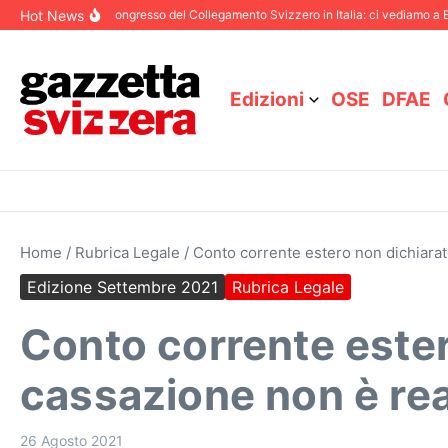
Salta al contenuto
Hot News
bre 2025
87° Congresso del Collegamento Svizzero in Italia: ci vediamo a Bolo
Edizioni
OSE
DFAE
Home
/
Rubrica Legale
/
Conto corrente estero non dichiarat
Edizione Settembre 2021
Rubrica Legale
Conto corrente ester
cassazione non è re
26 Agosto 2021