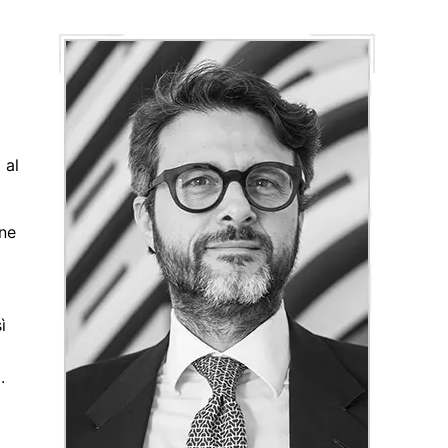
 al
 ne
ì
.