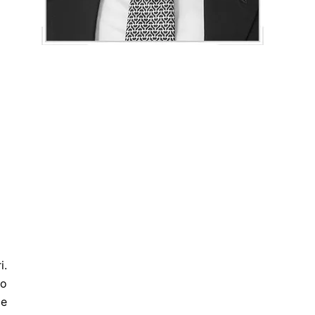
i.
ro
be