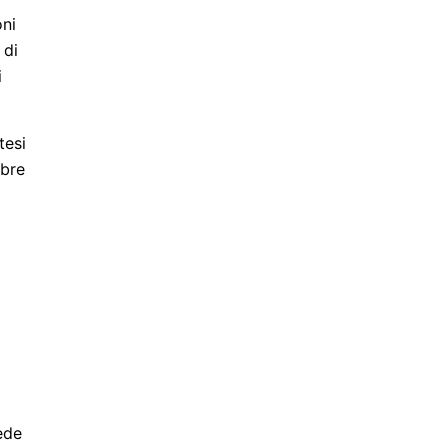
oni
 di
i
tesi
mbre
ede