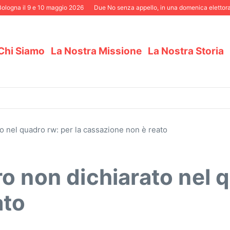
gna il 9 e 10 maggio 2026
Due No senza appello, in una domenica elettorale d
Chi Siamo
La Nostra Missione
La Nostra Storia
o nel quadro rw: per la cassazione non è reato
o non dichiarato nel q
ato