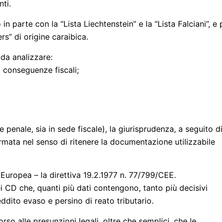
nti.
n parte con la “Lista Liechtenstein” e la “Lista Falciani”, e 
s” di origine caraibica.
 da analizzare:
ili conseguenze fiscali;
e penale, sia in sede fiscale), la giurisprudenza, a seguito d
rmata nel senso di ritenere la documentazione utilizzabile
 Europea – la direttiva 19.2.1977 n. 77/799/CEE.
 CD che, quanti più dati contengono, tanto più decisivi
eddito evaso e persino di reato tributario.
corso alle presunzioni legali, oltre che semplici, che le