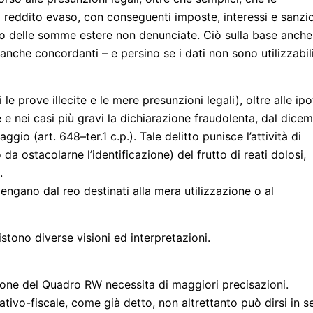
 reddito evaso, con conseguenti imposte, interessi e sanzi
o delle somme estere non denunciate. Ciò sulla base anche
anche concordanti – e persino se i dati non sono utilizzabil
e prove illecite e le mere presunzioni legali), oltre alle ipo
ne e nei casi più gravi la dichiarazione fraudolenta, dal dice
ggio (art. 648–ter.1 c.p.). Tale delitto punisce l’attività di
da ostacolarne l’identificazione) del frutto di reati dolosi,
.
vengano dal reo destinati alla mera utilizzazione o al
tono diverse visioni ed interpretazioni.
zione del Quadro RW necessita di maggiori precisazioni.
ativo-fiscale, come già detto, non altrettanto può dirsi in s