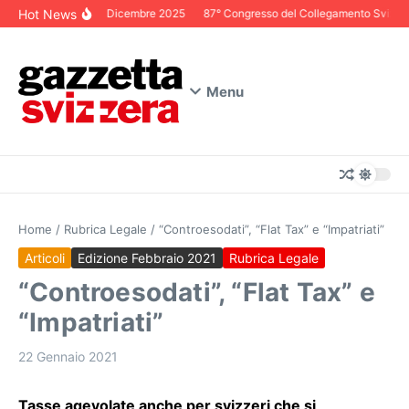
Salta al contenuto
Hot News
Editoriale Dicembre 2025
87° Congresso del Collegamento Svizzero 
Menu
Home
/
Rubrica Legale
/
“Controesodati”, “Flat Tax” e “Impatriati”
Articoli
Edizione Febbraio 2021
Rubrica Legale
“Controesodati”, “Flat Tax” e
“Impatriati”
22 Gennaio 2021
Tasse agevolate anche per svizzeri che si