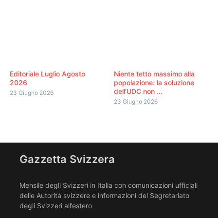
Editoriale Luglio Agosto
Niente tetto massimo alla
2026
popolazione: la soluzione
dell’UDC non ...
23 Giugno 2026
23 Giugno 2026
Gazzetta Svizzera
Mensile degli Svizzeri in Italia con comunicazioni ufficiali
delle Autorità svizzere e informazioni del Segretariato
degli Svizzeri all’estero