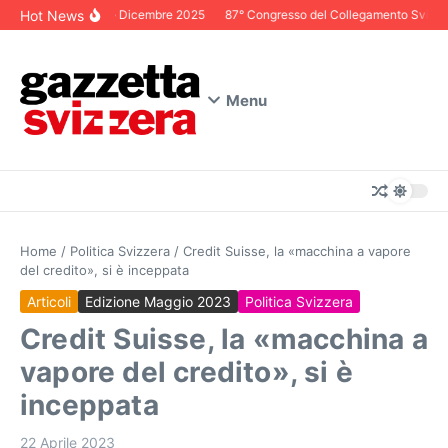
Salta al contenuto
Hot News
Editoriale Dicembre 2025
87° Congresso del Collegamento Svizzero i
Menu
Home
/
Politica Svizzera
/
Credit Suisse, la «macchina a vapore
del credito», si è inceppata
Articoli
Edizione Maggio 2023
Politica Svizzera
Credit Suisse, la «macchina a
vapore del credito», si è
inceppata
22 Aprile 2023