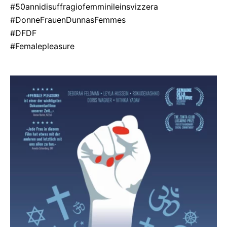
#50annidisuffragiofemminileinsvizzera
#DonneFrauenDunnasFemmes
#DFDF
#Femalepleasure