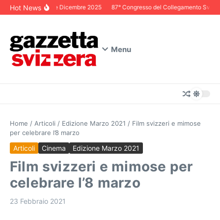
Salta al contenuto
Hot News
Editoriale Dicembre 2025
87° Congresso del Collegamento Svizzero 
Menu
Home
/
Articoli
/
Edizione Marzo 2021
/
Film svizzeri e mimose
per celebrare l’8 marzo
Articoli
Cinema
Edizione Marzo 2021
Film svizzeri e mimose per
celebrare l’8 marzo
23 Febbraio 2021