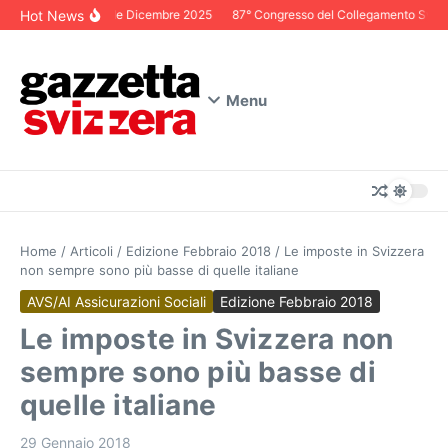
Salta al contenuto
Hot News
Editoriale Dicembre 2025
87° Congresso del Collegamento Svizzer
Menu
Home
/
Articoli
/
Edizione Febbraio 2018
/
Le imposte in Svizzera
non sempre sono più basse di quelle italiane
AVS/AI Assicurazioni Sociali
Edizione Febbraio 2018
Le imposte in Svizzera non
sempre sono più basse di
quelle italiane
29 Gennaio 2018