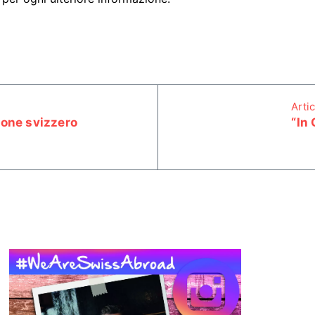
Arti
ione svizzero
“In