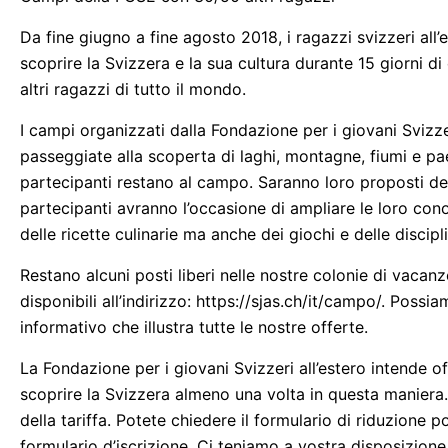
Da fine giugno a fine agosto 2018, i ragazzi svizzeri al
scoprire la Svizzera e la sua cultura durante 15 giorni d
altri ragazzi di tutto il mondo.
I campi organizzati dalla Fondazione per i giovani Svizzeri
passeggiate alla scoperta di laghi, montagne, fiumi e paes
partecipanti restano al campo. Saranno loro proposti dei gi
partecipanti avranno l’occasione di ampliare le loro co
delle ricette culinarie ma anche dei giochi e delle discipl
Restano alcuni posti liberi nelle nostre colonie di vacan
disponibili all’indirizzo: https://sjas.ch/it/campo/. Possi
informativo che illustra tutte le nostre offerte.
La Fondazione per i giovani Svizzeri all’estero intende off
scoprire la Svizzera almeno una volta in questa maniera. 
della tariffa. Potete chiedere il formulario di riduzione
formulario d’iscrizione. Ci teniamo a vostra disposizione