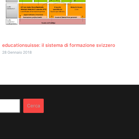
educationsuisse: il sistema di formazione svizzero
28 Gennaio 2018
Cerca