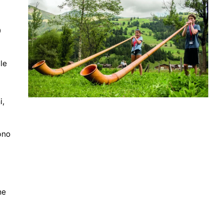
0
le
i,
ono
ne