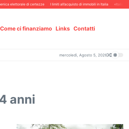
ca elettorale di certezze
I limiti all’acquisto di immobili in Italia
«Italiani in 
Come ci finanziamo
Links
Contatti
mercoledì, Agosto 5, 2026
14 anni