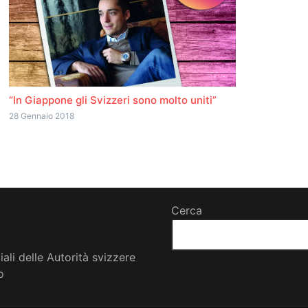
“In Giappone gli Svizzeri sono molto uniti”
28 Gennaio 2018
Cerca
iali delle Autorità svizzere
o