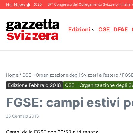
Salta al contenuto
Hot News
itoriale Dicembre 2025
87° Congresso del Collegamento Svizzero in Italia: ci
Edizioni
OSE
DFAE
Home
/
OSE - Organizzazione degli Svizzeri all’estero
/
FGSE:
Edizione Febbraio 2018
OSE - Organizzazione degli Svi
FGSE: campi estivi pe
28 Gennaio 2018
Campi della FGSE con 30/50 altri ragazzi