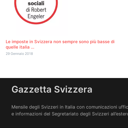
Le imposte in Svizzera non sempre sono più basse di
quelle italia ...
29 Gennaio 2018
Gazzetta Svizzera
Mensile degli Svizzeri in Italia con comunicazioni uffic
e informazioni del Segretariato degli Svizzeri all’ester