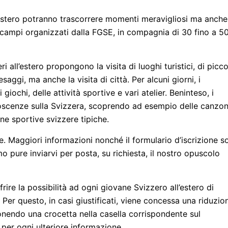
l’estero potranno trascorrere momenti meravigliosi ma anche
i campi organizzati dalla FGSE, in compagnia di 30 fino a 5
 all’estero propongono la visita di luoghi turistici, di picco
aggi, ma anche la visita di città. Per alcuni giorni, i
ochi, delle attività sportive e vari atelier. Beninteso, i
noscenze sulla Svizzera, scoprendo ad esempio delle canzon
ine sportive svizzere tipiche.
ze. Maggiori informazioni nonché il formulario d’iscrizione s
amo pure inviarvi per posta, su richiesta, il nostro opuscolo
rire la possibilità ad ogni giovane Svizzero all’estero di
Per questo, in casi giustificati, viene concessa una riduzio
 ponendo una crocetta nella casella corrispondente sul
 per ogni ulteriore informazione.