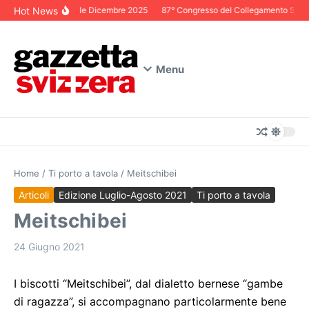
Salta al contenuto
Hot News
Editoriale Dicembre 2025
87° Congresso del Collegamento Svizzer
Menu
Home
/
Ti porto a tavola
/
Meitschibei
Articoli
Edizione Luglio-Agosto 2021
Ti porto a tavola
Meitschibei
24 Giugno 2021
I biscotti “Meitschibei”, dal dialetto bernese “gambe
di ragazza”, si accompagnano particolarmente bene