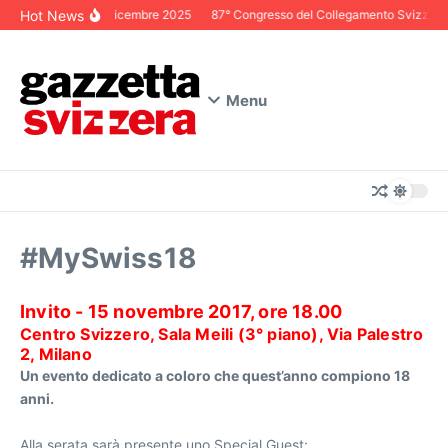
Salta al contenuto
Hot News
Editoriale Dicembre 2025
87° Congresso del Collegamento Svizzero in
Menu
#MySwiss18
Invito - 15 novembre 2017, ore 18.00
Centro Svizzero, Sala Meili (3° piano), Via Palestro
2, Milano
Un evento dedicato a coloro che quest’anno compiono 18
anni.
Alla serata sarà presente uno Special Guest: