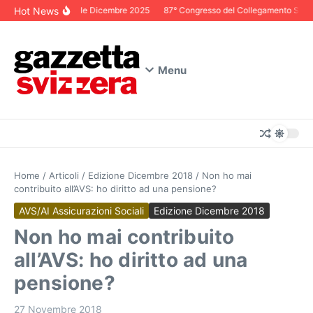
Salta al contenuto
Hot News
Editoriale Dicembre 2025
87° Congresso del Collegamento Svizzer
Menu
Home
/
Articoli
/
Edizione Dicembre 2018
/
Non ho mai
contribuito all’AVS: ho diritto ad una pensione?
AVS/AI Assicurazioni Sociali
Edizione Dicembre 2018
Non ho mai contribuito
all’AVS: ho diritto ad una
pensione?
27 Novembre 2018