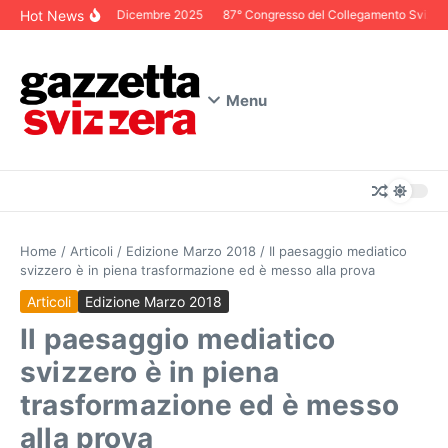
Salta al contenuto
Hot News
Editoriale Dicembre 2025
87° Congresso del Collegamento Svizzero i
Menu
Home
/
Articoli
/
Edizione Marzo 2018
/
Il paesaggio mediatico
svizzero è in piena trasformazione ed è messo alla prova
Articoli
Edizione Marzo 2018
Il paesaggio mediatico
svizzero è in piena
trasformazione ed è messo
alla prova