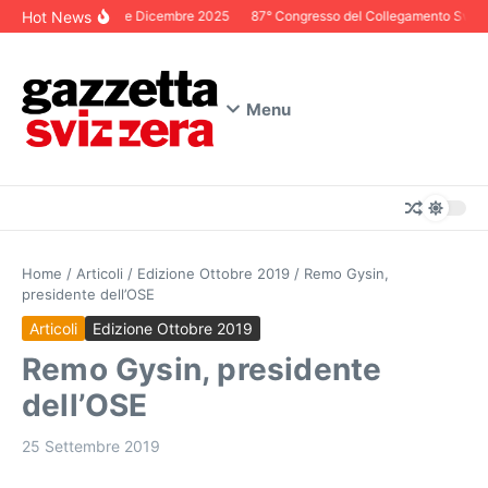
Salta al contenuto
Hot News
Editoriale Dicembre 2025
87° Congresso del Collegamento Svizzero
Menu
Home
/
Articoli
/
Edizione Ottobre 2019
/
Remo Gysin,
presidente dell’OSE
Articoli
Edizione Ottobre 2019
Remo Gysin, presidente
dell’OSE
25 Settembre 2019