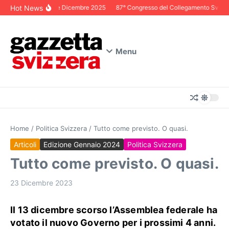
Salta al contenuto
Hot News
Editoriale Dicembre 2025
87° Congresso del Collegamento Svizzero 
Menu
Home
/
Politica Svizzera
/
Tutto come previsto. O quasi.
Articoli
Edizione Gennaio 2024
Politica Svizzera
Tutto come previsto. O quasi.
23 Dicembre 2023
Il 13 dicembre scorso l’Assemblea federale ha
votato il nuovo Governo per i prossimi 4 anni.