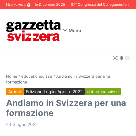
Salta al contenuto
Hot News
Editoriale Dicembre 2025
87° Congresso del Collegamento Svizzer
Menu
Home
/
educationsuisse
/
Andiamo in Svizzera per una
formazione
Articoli
Edizione Luglio-Agosto 2022
educationsuisse
Andiamo in Svizzera per una
formazione
24 Giugno 2022