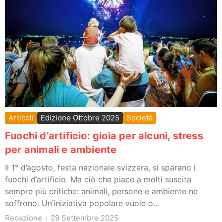
Articoli
Edizione Ottobre 2025
Società
Fuochi d’artificio: gioia per alcuni, stress
per animali e ambiente
Il 1° d’agosto, festa nazionale svizzera, si sparano i
fuochi d’artificio. Ma ciò che piace a molti suscita
sempre più critiche: animali, persone e ambiente ne
soffrono. Un’iniziativa popolare vuole o...
Redazione
29 Settembre 2025