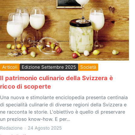
Articoli
Edizione Settembre 2025
Società
Il patrimonio culinario della Svizzera è
ricco di scoperte
Una nuova e stimolante enciclopedia presenta centinaia
di specialità culinarie di diverse regioni della Svizzera e
ne racconta le storie. L'obiettivo è quello di preservare
un prezioso know-how. E per...
Redazione
24 Agosto 2025