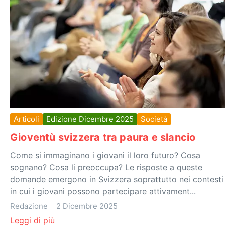
Articoli
Edizione Dicembre 2025
Società
Gioventù svizzera tra paura e slancio
Come si immaginano i giovani il loro futuro? Cosa
sognano? Cosa li preoccupa? Le risposte a queste
domande emergono in Svizzera soprattutto nei contesti
in cui i giovani possono partecipare attivament...
Redazione
2 Dicembre 2025
Leggi di più