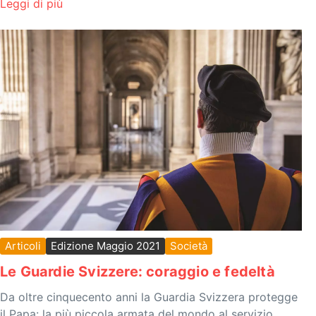
Leggi di più
Articoli
Edizione Maggio 2021
Società
Le Guardie Svizzere: coraggio e fedeltà
Da oltre cinquecento anni la Guardia Svizzera protegge
il Papa: la più piccola armata del mondo al servizio