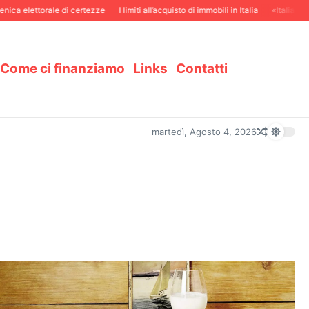
elettorale di certezze
I limiti all’acquisto di immobili in Italia
«Italiani in Svi
Come ci finanziamo
Links
Contatti
martedì, Agosto 4, 2026