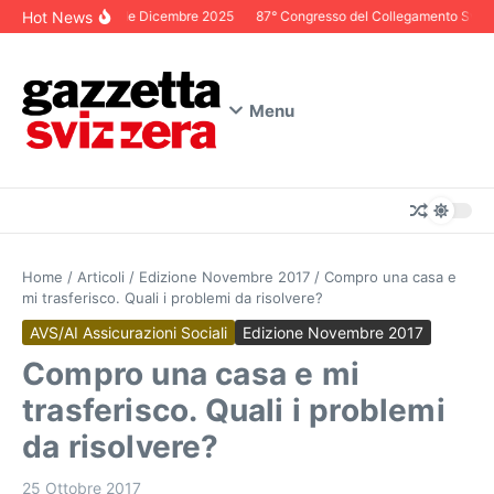
Salta al contenuto
Hot News
Editoriale Dicembre 2025
87° Congresso del Collegamento Svizzero
Menu
Home
/
Articoli
/
Edizione Novembre 2017
/
Compro una casa e
mi trasferisco. Quali i problemi da risolvere?
AVS/AI Assicurazioni Sociali
Edizione Novembre 2017
Compro una casa e mi
trasferisco. Quali i problemi
da risolvere?
25 Ottobre 2017