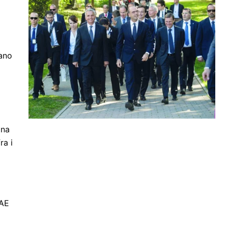
iano
ana
ra i
FAE