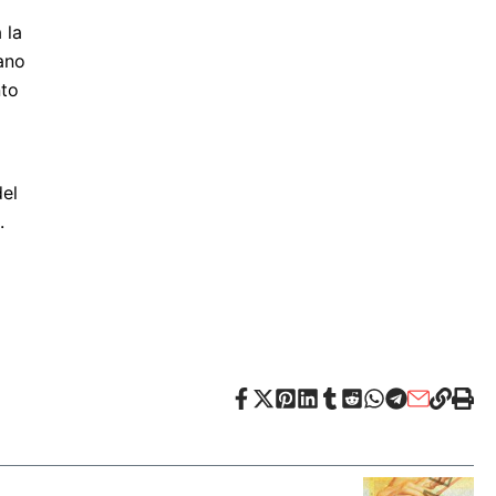
 la
iano
nto
del
.