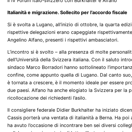
Il IV Forum italo-svizzero con Burkhalter e Alfano
Italianità e migrazione
.
Sollecito per l’accordo fiscale
Si è svolta a Lugano, all’inizio di ottobre, la quarta edizi
rispettive delegazioni erano capeggiate rispettivamente d
Angelino Alfano, presenti i rispettivi ambasciatori.
L’incontro si è svolto – alla presenza di molte personalit
dell’Università della Svizzera italiana. Con il saluto intro
sindaco Marco Borradori hanno sottolineato l’importanza 
confine, come appunto quella di Lugano. Dal canto suo, 
è tornata a crescere, è il momento ideale per essere propo
due paesi. Alfano ha anche elogiato la Svizzera per la po
ricollocazione dei richiedenti l’asilo.
Il consigliere federale Didier Burkhalter ha iniziato dic
Cassis porterà una ventata di italianità a Berna. Ha poi
ha avuto l’occasione di incontrare ben sei diversi collegh