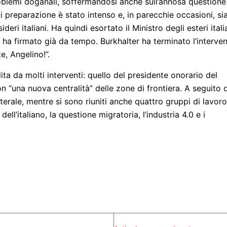
problemi doganali, soffermandosi anche sull’annosa questione
o di preparazione è stato intenso e, in parecchie occasioni, sia
deri italiani. Ha quindi esortato il Ministro degli esteri ital
a ha firmato già da tempo. Burkhalter ha terminato l’interve
e, Angelino!”.
ita da molti interventi: quello del presidente onorario del
n “una nuova centralità” delle zone di frontiera. A seguito 
erale, mentre si sono riuniti anche quattro gruppi di lavoro
l’italiano, la questione migratoria, l’industria 4.0 e i