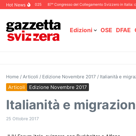
Salta al contenuto
Hot News
toriale Dicembre 2025
87° Congresso del Collegamento Svizzero in Italia: ci 
Edizioni
OSE
DFAE
Home
/
Articoli
/
Edizione Novembre 2017
/
Italianità e migra
Articoli
Edizione Novembre 2017
Italianità e migrazion
25 Ottobre 2017