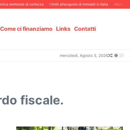
a elettorale di certezze
I limiti all’acquisto di immobili in Italia
«Italiani in S
Come ci finanziamo
Links
Contatti
mercoledì, Agosto 5, 2026
rdo fiscale.