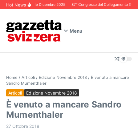
Salta al contenuto
Hot News
Editoriale Dicembre 2025
87° Congresso del Collegamento Svizzer
Menu
Home
/
Articoli
/
Edizione Novembre 2018
/
È venuto a mancare
Sandro Mumenthaler
Articoli
Edizione Novembre 2018
È venuto a mancare Sandro
Mumenthaler
27 Ottobre 2018