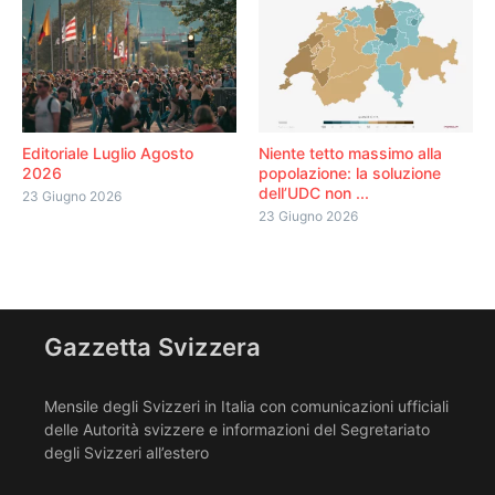
Editoriale Luglio Agosto
Niente tetto massimo alla
2026
popolazione: la soluzione
dell’UDC non ...
23 Giugno 2026
23 Giugno 2026
Gazzetta Svizzera
Mensile degli Svizzeri in Italia con comunicazioni ufficiali
delle Autorità svizzere e informazioni del Segretariato
degli Svizzeri all’estero