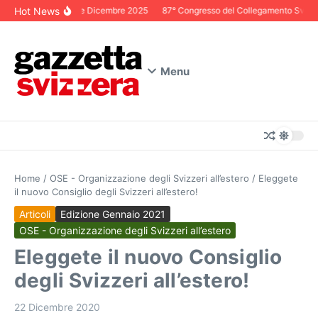
Salta al contenuto
Hot News
Editoriale Dicembre 2025
87° Congresso del Collegamento Svizzero
Menu
Home
/
OSE - Organizzazione degli Svizzeri all’estero
/
Eleggete
il nuovo Consiglio degli Svizzeri all’estero!
Articoli
Edizione Gennaio 2021
OSE - Organizzazione degli Svizzeri all’estero
Eleggete il nuovo Consiglio
degli Svizzeri all’estero!
22 Dicembre 2020