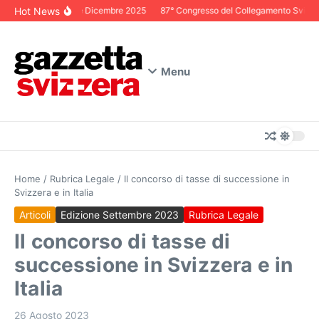
Salta al contenuto
Hot News
Editoriale Dicembre 2025
87° Congresso del Collegamento Svizzero 
Menu
Home
/
Rubrica Legale
/
Il concorso di tasse di successione in
Svizzera e in Italia
Articoli
Edizione Settembre 2023
Rubrica Legale
Il concorso di tasse di
successione in Svizzera e in
Italia
26 Agosto 2023