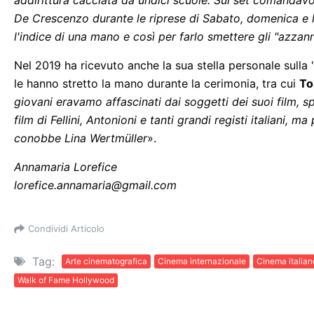
addirittura cacciata da undici scuole. Sul set comandav
De Crescenzo durante le riprese di Sabato, domenica e 
l'indice di una mano e così per farlo smettere gli "azzanna
Nel 2019 ha ricevuto anche la sua stella personale sulla 
le hanno stretto la mano durante la cerimonia, tra cui
To
giovani eravamo affascinati dai soggetti dei suoi film, 
film di Fellini, Antonioni e tanti grandi registi italiani,
conobbe Lina Wertmüller
».
Annamaria Lorefice
lorefice.annamaria@gmail.com
Condividi Articolo
Tag:
Arte cinematografica
Cinema internazionale
Cinema italian
Walk of Fame Hollywood