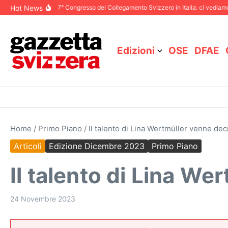
Salta al contenuto
Hot News
embre 2025
87° Congresso del Collegamento Svizzero in Italia: ci vediamo a Bo
Edizioni
OSE
DFAE
Home
/
Primo Piano
/
Il talento di Lina Wertmüller venne de
Articoli
Edizione Dicembre 2023
Primo Piano
Il talento di Lina W
24 Novembre 2023