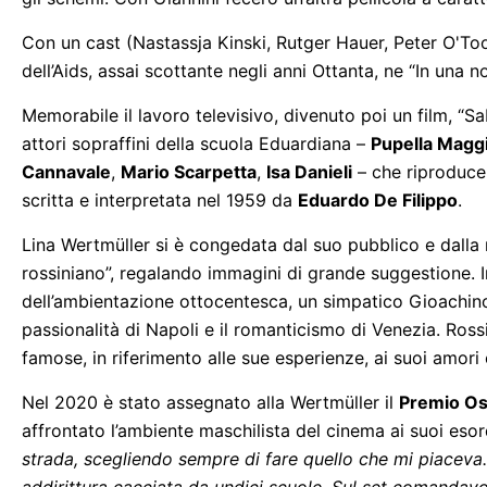
Con un cast (Nastassja Kinski, Rutger Hauer, Peter O'Too
dell’Aids, assai scottante negli anni Ottanta, ne “In una no
Memorabile il lavoro televisivo, divenuto poi un film, “S
attori sopraffini della scuola Eduardiana –
Pupella Magg
Cannavale
,
Mario Scarpetta
,
Isa Danieli
– che riproduce
scritta e interpretata nel 1959 da
Eduardo De Filippo
.
Lina Wertmüller si è congedata dal suo pubblico e dalla 
rossiniano”, regalando immagini di grande suggestione. I
dell’ambientazione ottocentesca, un simpatico Gioachino R
passionalità di Napoli e il romanticismo di Venezia. Ross
famose, in riferimento alle sue esperienze, ai suoi amori
Nel 2020 è stato assegnato alla Wertmüller il
Premio Os
affrontato l’ambiente maschilista del cinema ai suoi esor
strada, scegliendo sempre di fare quello che mi piaceva.