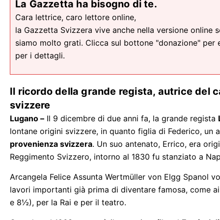
La Gazzetta ha bisogno di te.
Cara lettrice, caro lettore online,
la Gazzetta Svizzera vive anche nella versione online sopr
siamo molto grati. Clicca sul bottone "donazione" per 
per i dettagli.
Il ricordo della grande regista, autrice del c
svizzere
Lugano –
Il 9 dicembre di due anni fa, la grande regista
lontane origini svizzere, in quanto figlia di Federico, u
provenienza svizzera
. Un suo antenato, Errico, era ori
Reggimento Svizzero, intorno al 1830 fu stanziato a Napo
Arcangela Felice Assunta Wertmüller von Elgg Spanol von
lavori importanti già prima di diventare famosa, come ai
e 8½), per la Rai e per il teatro.