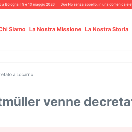
logna il 9 e 10 maggio 2026
Due No senza appello, in una domenica elettorale
Chi Siamo
La Nostra Missione
La Nostra Storia
cretato a Locarno
ertmüller venne decret