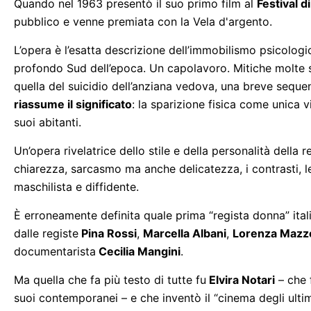
Quando nel 1963 presentò il suo primo film al
Festival d
pubblico e venne premiata con la Vela d'argento.
L’opera è l’esatta descrizione dell’immobilismo psicologic
profondo Sud dell’epoca. Un capolavoro. Mitiche molte
quella del suicidio dell’anziana vedova, una breve sequ
riassume il significato
: la sparizione fisica come unica 
suoi abitanti.
Un’opera rivelatrice dello stile e della personalità della 
chiarezza, sarcasmo ma anche delicatezza, i contrasti, le a
maschilista e diffidente.
È erroneamente definita quale prima “regista donna” ital
dalle registe
Pina Rossi
,
Marcella Albani
,
Lorenza Mazze
documentarista
Cecilia Mangini
.
Ma quella che fa più testo di tutte fu
Elvira Notari
– che 
suoi contemporanei – e che inventò il “cinema degli ultim