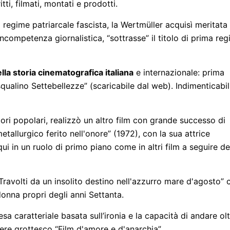
ti, filmati, montati e prodotti.
 regime patriarcale fascista, la Wertmüller acquisì meritata
competenza giornalistica, “sottrasse” il titolo di prima reg
ella storia cinematografica italiana
e internazionale: prima
qualino Settebellezze” (scaricabile dal web). Indimenticabil
ttori popolari, realizzò un altro film con grande successo di
tallurgico ferito nell'onore” (1972), con la sua attrice
ui in un ruolo di primo piano come in altri film a seguire de
“Travolti da un insolito destino nell'azzurro mare d'agosto” 
donna propri degli anni Settanta.
tesa caratteriale basata sull’ironia e la capacità di andare ol
tere grottesco “Film d'amore e d'anarchia”.