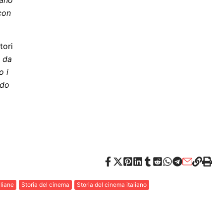
iano
con
tori
 da
o i
ndo
aliane
Storia del cinema
Storia del cinema italiano