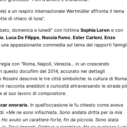
le) e un respiro internazionale Wertmüller affronta il tema
tte di chiaro di luna”.
abato, domenica e lunedì” con l’ottima
Sophia Loren
e con
io
,
Luca De Filippo
,
Nuccia Fumo
,
Ester Carloni
,
Enzo
 una appassionante commedia sul tema dei rapporti famigli
regia con “Roma, Napoli, Venezia... in un crescendo
n questo docufilm del 2014, accurato nei dettagli
ossini descrive le tre città simboliche: la cultura di Roma,
ini racconta aneddoti e curiosità attraversando le strade pi
 e al suo lavoro di compositore.
car onorario
. In quell’occasione le fu chiesto come aveva
di: «
Me ne sono infischiata. Sono andata dritta per la mia
 Ho avuto un carattere forte, fin da piccola. Sono stata