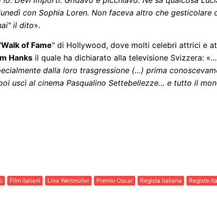
o io. Devi importi. Gridavo e picchiavo. Ne sa qualcosa Luc
lunedì con Sophia Loren. Non faceva altro che gesticolare 
i" il dito
».
"
Walk of Fame
" di Hollywood, dove molti celebri attrici e at
m Hanks
il quale ha dichiarato alla televisione Svizzera: «
…
specialmente dalla loro trasgressione (…) prima conoscevam
 ma poi uscì al cinema Pasqualino Settebellezze… e tutto il mo
o
Film italiani
Lina Wertmüller
Premio Oscar
Regista italiana
Registe it