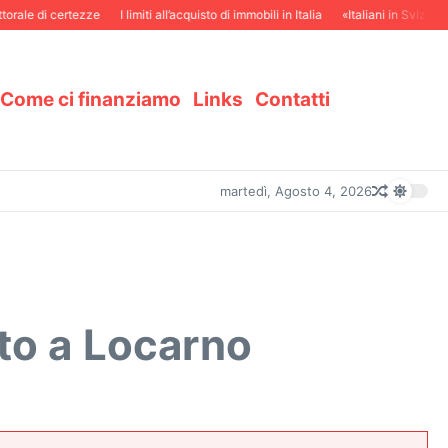
 di certezze
I limiti all’acquisto di immobili in Italia
«Italiani in Svizzera e svi
Come ci finanziamo
Links
Contatti
martedì, Agosto 4, 2026
ato a Locarno