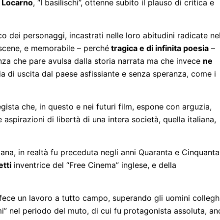
i Locarno
, “I basilischi”, ottenne subito il plauso di critica e
o dei personaggi, incastrati nelle loro abitudini radicate ne
 scene, e memorabile – perché
tragica e di infinita poesia
–
enza che pare avulsa dalla storia narrata ma che invece
ne
via di uscita dal paese asfissiante e senza speranza, come i
regista che, in questo e nei futuri film, espone con arguzia,
spirazioni di libertà di una intera società, quella italiana,
iana, in realtà fu preceduta negli anni Quaranta e Cinquanta
tti
inventrice del “Free Cinema” inglese, e della
fece un lavoro a tutto campo, superando gli uomini collegh
i” nel periodo del muto, di cui fu protagonista assoluta, a