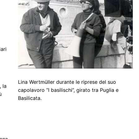
ari
Lina Wertmüller durante le riprese del suo
 la
capolavoro “I basilischi”, girato tra Puglia e
ù
Basilicata.