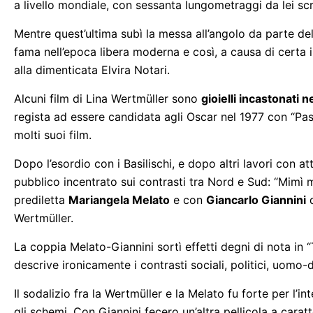
a livello mondiale, con sessanta lungometraggi da lei scrit
Mentre quest’ultima subì la messa all’angolo da parte del
fama nell’epoca libera moderna e così, a causa di certa in
alla dimenticata Elvira Notari.
Alcuni film di Lina Wertmüller sono
gioielli incastonati n
regista ad essere candidata agli Oscar nel 1977 con “Pas
molti suoi film.
Dopo l’esordio con i Basilischi, e dopo altri lavori con a
pubblico incentrato sui contrasti tra Nord e Sud: “Mimì me
prediletta
Mariangela Melato
e con
Giancarlo Giannini
q
Wertmüller.
La coppia Melato-Giannini sortì effetti degni di nota in 
descrive ironicamente i contrasti sociali, politici, uomo-
Il sodalizio fra la Wertmüller e la Melato fu forte per l’in
gli schemi. Con Giannini fecero un’altra pellicola a carat