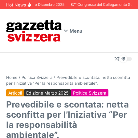
Salta al contenuto
Hot News
Editoriale Dicembre 2025
87° Congresso del Collegamento Svizzero
Menu
Home
/
Politica Svizzera
/
Prevedibile e scontata: netta sconfitta
per l’Iniziativa “Per la responsabilità ambientale”.
Articoli
Edizione Marzo 2025
Politica Svizzera
Prevedibile e scontata: netta
sconfitta per l’Iniziativa “Per
la responsabilità
ambientale”.