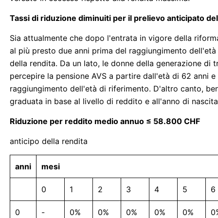
Tassi di riduzione diminuiti per il prelievo anticipato d
Sia attualmente che dopo l'entrata in vigore della rifo
al più presto due anni prima del raggiungimento dell'età
della rendita. Da un lato, le donne della generazione di tr
percepire la pensione AVS a partire dall'età di 62 anni 
raggiungimento dell'età di riferimento. D'altro canto, b
graduata in base al livello di reddito e all'anno di nascita
Riduzione per reddito medio annuo ≤ 58.800 CHF
anticipo della rendita
anni
mesi
0
1
2
3
4
5
6
0
-
0%
0%
0%
0%
0%
0