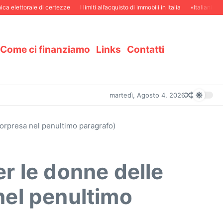
ettorale di certezze
I limiti all’acquisto di immobili in Italia
«Italiani in Svizz
Come ci finanziamo
Links
Contatti
martedì, Agosto 4, 2026
sorpresa nel penultimo paragrafo)
r le donne delle
nel penultimo