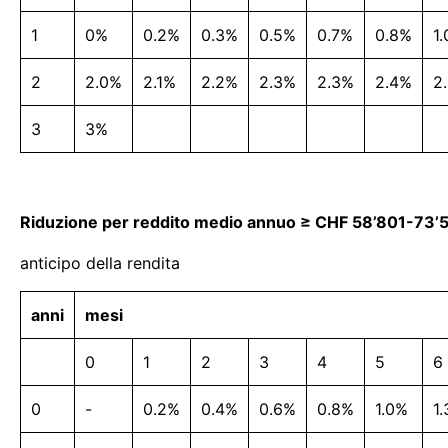
1
0%
0.2%
0.3%
0.5%
0.7%
0.8%
1
2
2.0%
2.1%
2.2%
2.3%
2.3%
2.4%
2
3
3%
Riduzione per reddito medio annuo ≥ CHF 58’801-73’
anticipo della rendita
anni
mesi
0
1
2
3
4
5
6
0
-
0.2%
0.4%
0.6%
0.8%
1.0%
1