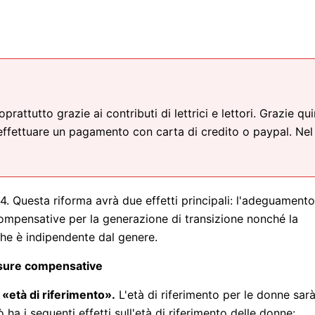
attutto grazie ai contributi di lettrici e lettori. Grazie qui
effettuare un pagamento con carta di credito o paypal. Nel
24. Questa riforma avrà due effetti principali: l'adeguamento
 compensative per la generazione di transizione nonché la
che è indipendente dal genere.
isure compensative
«età di riferimento».
L'età di riferimento per le donne sar
 ha i seguenti effetti sull'età di riferimento delle donne: