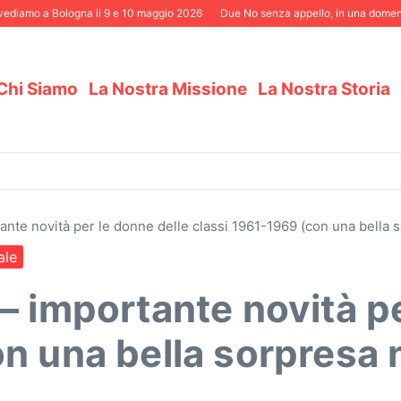
amo a Bologna il 9 e 10 maggio 2026
Due No senza appello, in una domenica el
Chi Siamo
La Nostra Missione
La Nostra Storia
ante novità per le donne delle classi 1961-1969 (con una bella 
ale
– importante novità pe
n una bella sorpresa 