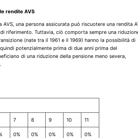
elle rendite AVS
rma AVS, una persona assicurata può riscuotere una rendita 
 di riferimento. Tuttavia, ciò comporta sempre una riduzion
ansizione (nate tra il 1961 e il 1969) hanno la possibilità di
e quindi potenzialmente prima di due anni prima del
eneficiano di una riduzione della pensione meno severa,
.
7
8
9
10
11
%
0%
0%
0%
0%
0%