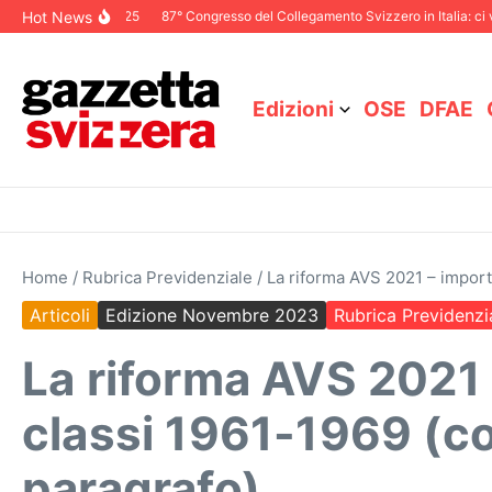
Salta al contenuto
Hot News
ale Dicembre 2025
87° Congresso del Collegamento Svizzero in Italia: ci vedi
Edizioni
OSE
DFAE
Home
/
Rubrica Previdenziale
/
La riforma AVS 2021 – import
Articoli
Edizione Novembre 2023
Rubrica Previdenzi
La riforma AVS 2021 
classi 1961-1969 (co
paragrafo)