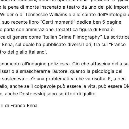
ro la pena di morte inscenato a teatro da uno dei più import
 Wilder o di Tennessee Williams o allo spirito dell’Antologia 
nel suo recente libro “Certi momenti” dedica ben 5 pagine
ne parla con ammirazione. L’eclettica figura di Enna è
fica di genere come “Italian Crime Filmography”. La scrittric
 Enna, sul quale ha pubblicato diversi libri, tra cui “Franco
ro del giallo italiano”.
onumento all’indagine poliziesca. Ciò che affascina della su
issario a smascherarne l’autore, quanto la psicologia dei
– sosteneva – c’è una problematica che va risolta. E, a ben
lo, anche se il colpevole può essere la vita, può essere Di
anche Dostoevskij sono scrittori di gialli».
bri di Franco Enna.