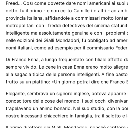
Freed… Così come dovette dare nomi americani ai suoi 
detto, fu il primo - e non certo Camilleri o altri - ad am
provincia italiana, affidandole a commissari molto lontani
metropolitani con i freddi detectives del cinema statuni
intelligente ma assolutamente genuina e con i problemi di 
nelle edizioni dei Gialli Mondadori, fu obbligato ad amer
nomi italiani, come ad esempio per il commissario Federi
Di Franco Enna, a lungo frequentato con filiale affetto da
sempre vivido. Le cene in casa Enna erano molto allegre,
alla sagacia tipica delle persone intelligenti. A fine past
frutto su un piattino: «Un giorno potrai dire che Franco En
Elegante, sembrava un signore inglese, poteva apparire 
conoscitore delle cose del mondo, i suoi occhi divenivan
trapelavano un animo bonario. Nel suo studio, con la por
nostre incessanti chiacchiere in famiglia, tra il salotto 
Il primo direttore dei Gialli Mondadori, nonché scrittore 