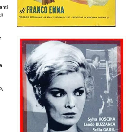
anti
di
e
a
o,