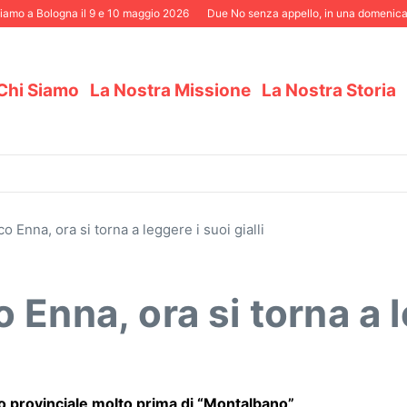
a Bologna il 9 e 10 maggio 2026
Due No senza appello, in una domenica eletto
Chi Siamo
La Nostra Missione
La Nostra Storia
 Enna, ora si torna a leggere i suoi gialli
Enna, ora si torna a le
allo provinciale molto prima di “Montalbano”