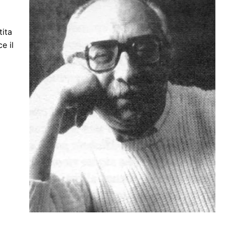
tita
e il