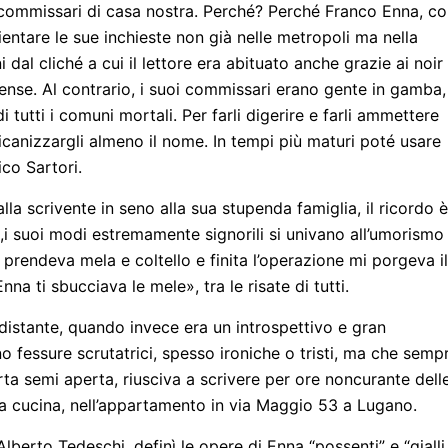
commissari di casa nostra. Perché? Perché Franco Enna, c
bientare le sue inchieste non già nelle metropoli ma nella
 dal cliché a cui il lettore era abituato anche grazie ai noir
tense. Al contrario, i suoi commissari erano gente in gamba,
tutti i comuni mortali. Per farli digerire e farli ammettere
icanizzargli almeno il nome. In tempi più maturi poté usare
co Sartori.
lla scrivente in seno alla sua stupenda famiglia, il ricordo è
i suoi modi estremamente signorili si univano all’umorismo
o prendeva mela e coltello e finita l’operazione mi porgeva il
na ti sbucciava le mele», tra le risate di tutti.
distante, quando invece era un introspettivo e gran
o fessure scrutatrici, spesso ironiche o tristi, ma che semp
ta semi aperta, riusciva a scrivere per ore noncurante dell
e la cucina, nell’appartamento in via Maggio 53 a Lugano.
Alberto Tedeschi, definì le opere di Enna “possenti” e “gialli