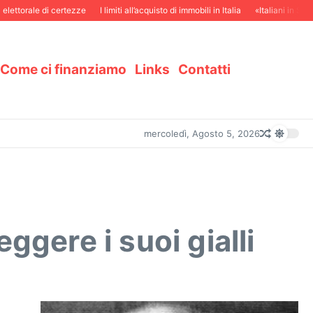
rale di certezze
I limiti all’acquisto di immobili in Italia
«Italiani in Svizzera e
Come ci finanziamo
Links
Contatti
mercoledì, Agosto 5, 2026
ggere i suoi gialli