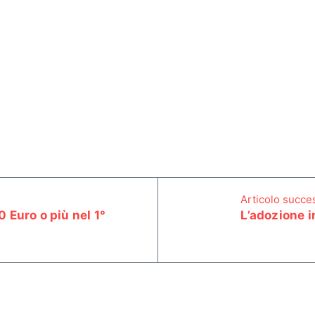
Articolo succe
 Euro o più nel 1°
L’adozione 