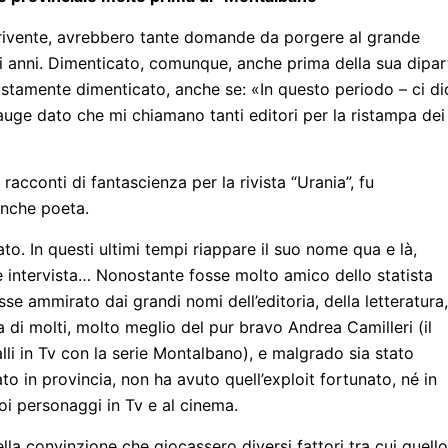
crivente, avrebbero tante domande da porgere al grande
 anni. Dimenticato, comunque, anche prima della sua dipar
stamente dimenticato, anche se: «In questo periodo – ci dic
auge dato che mi chiamano tanti editori per la ristampa dei
racconti di fantascienza per la rivista “Urania”, fu
anche poeta.
to. In questi ultimi tempi riappare il suo nome qua e là,
he intervista… Nonostante fosse molto amico dello statista
se ammirato dai grandi nomi dell’editoria, della letteratura,
a di molti, molto meglio del pur bravo Andrea Camilleri (il
alli in Tv con la serie Montalbano), e malgrado sia stato
tato in provincia, non ha avuto quell’exploit fortunato, né in
uoi personaggi in Tv e al cinema.
lla convinzione che giocassero diversi fattori tra cui quello