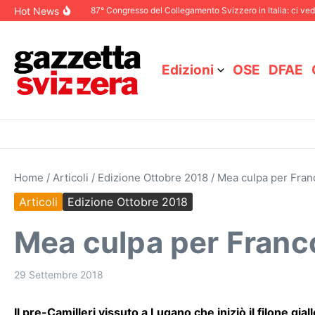
Salta al contenuto
Hot News
Dicembre 2025
87° Congresso del Collegamento Svizzero in Italia: ci vediamo 
Edizioni
OSE
DFAE
Home
/
Articoli
/
Edizione Ottobre 2018
/
Mea culpa per Franco
Articoli
Edizione Ottobre 2018
Mea culpa per Franco 
29 Settembre 2018
Il pre-Camilleri vissuto a Lugano che iniziò il filone gi