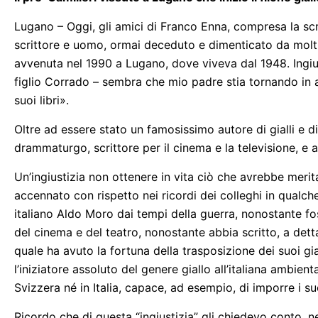
Lugano – Oggi, gli amici di Franco Enna, compresa la s
scrittore e uomo, ormai deceduto e dimenticato da molti
avvenuta nel 1990 a Lugano, dove viveva dal 1948. Ingiu
figlio Corrado – sembra che mio padre stia tornando in 
suoi libri».
Oltre ad essere stato un famosissimo autore di gialli e di 
drammaturgo, scrittore per il cinema e la televisione, e 
Un’ingiustizia non ottenere in vita ciò che avrebbe merita
accennato con rispetto nei ricordi dei colleghi in qualc
italiano Aldo Moro dai tempi della guerra, nonostante fos
del cinema e del teatro, nonostante abbia scritto, a dett
quale ha avuto la fortuna della trasposizione dei suoi gi
l’iniziatore assoluto del genere giallo all’italiana ambien
Svizzera né in Italia, capace, ad esempio, di imporre i s
Ricordo che di questa “ingiustizia” gli chiedevo conto, ne