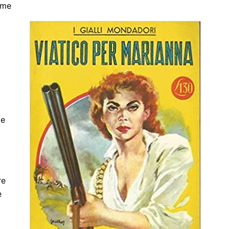
ome
 e
re
e