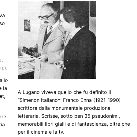
eva
sso
a,
ipi.
allo
e la
A Lugano viveva quello che fu definito il
et,
“Simenon italiano*: Franco Enna (1921-1990)
scrittore dalla monumentale produzione
letteraria. Scrisse, sotto ben 35 pseudonimi,
ore
memorabili libri gialli e di fantascienza, oltre che
ria
per il cinema e la tv.