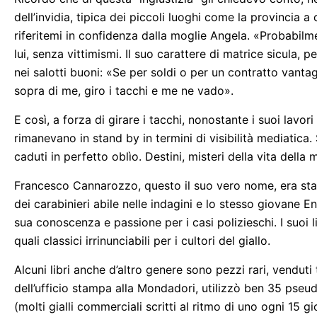
dell’invidia, tipica dei piccoli luoghi come la provincia a
riferitemi in confidenza dalla moglie Angela. «Probabilme
lui, senza vittimismi. Il suo carattere di matrice sicula, 
nei salotti buoni: «Se per soldi o per un contratto vantag
sopra di me, giro i tacchi e me ne vado».
E così, a forza di girare i tacchi, nonostante i suoi lav
rimanevano in stand by in termini di visibilità mediatica.
caduti in perfetto oblìo. Destini, misteri della vita della 
Francesco Cannarozzo, questo il suo vero nome, era stat
dei carabinieri abile nelle indagini e lo stesso giovane E
sua conoscenza e passione per i casi polizieschi. I suoi l
quali classici irrinunciabili per i cultori del giallo.
Alcuni libri anche d’altro genere sono pezzi rari, venduti 
dell’ufficio stampa alla Mondadori, utilizzò ben 35 pseu
(molti gialli commerciali scritti al ritmo di uno ogni 15