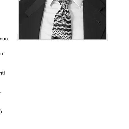
 non
a
ri
nti
e
à