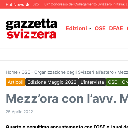
Salta al contenuto
Hot News
oriale Dicembre 2025
87° Congresso del Collegamento Svizzero in Italia: ci v
Edizioni
OSE
DFAE
Home
/
OSE - Organizzazione degli Svizzeri all’estero
/
Mezz’
Articoli
Edizione Maggio 2022
L'intervista
OSE - Org
Mezz’ora con l’avv.
25 Aprile 2022
Quarto e penultimo appuntamento con l’OSE e i suoi del