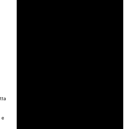
tta
 e