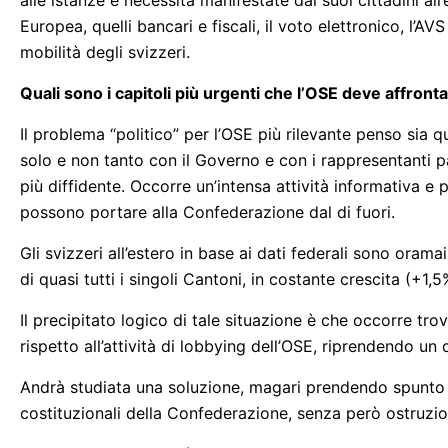
alle istanze e necessità manifestate dai suoi cittadini all’
Europea, quelli bancari e fiscali, il voto elettronico, l’AVS
mobilità degli svizzeri.
Quali sono i capitoli più urgenti che l’OSE deve affronta
Il problema “politico” per l’OSE più rilevante penso sia 
solo e non tanto con il Governo e con i rappresentanti p
più diffidente. Occorre un’intensa attività informativa e
possono portare alla Confederazione dal di fuori.
Gli svizzeri all’estero in base ai dati federali sono orama
di quasi tutti i singoli Cantoni, in costante crescita (+1,
Il precipitato logico di tale situazione è che occorre tro
rispetto all’attività di lobbying dell’OSE, riprendendo u
Andrà studiata una soluzione, magari prendendo spunto da
costituzionali della Confederazione, senza però ostruzi