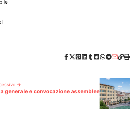
bile
oi
ccessivo
 generale e convocazione assemblee