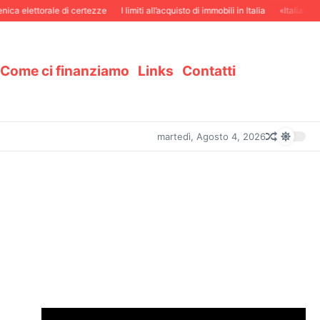
 elettorale di certezze
I limiti all’acquisto di immobili in Italia
«Italiani in Sv
Come ci finanziamo
Links
Contatti
martedì, Agosto 4, 2026