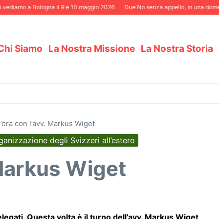
ediamo a Bologna il 9 e 10 maggio 2026
Due No senza appello, in una domenica
Chi Siamo
La Nostra Missione
La Nostra Storia
ora con l’avv. Markus Wiget
anizzazione degli Svizzeri all’estero
 Markus Wiget
egati. Questa volta è il turno dell’avv. Markus Wiget
,