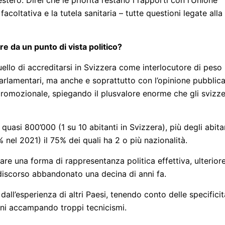
estero. Direi che le priorità restano i rapporti con l’Unione
 facoltativa e la tutela sanitaria – tutte questioni legate alla
re da un punto di vista politico?
quello di accreditarsi in Svizzera come interlocutore di peso
arlamentari, ma anche e soprattutto con l’opinione pubblic
 promozionale, spiegando il plusvalore enorme che gli svizze
i quasi 800’000 (1 su 10 abitanti in Svizzera), più degli abita
5% nel 2021) il 75% dei quali ha 2 o più nazionalità.
vare una forma di rappresentanza politica effettiva, ulterior
n discorso abbandonato una decina di anni fa.
ll’esperienza di altri Paesi, tenendo conto delle specificit
oni accampando troppi tecnicismi.