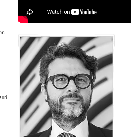
on
zeri