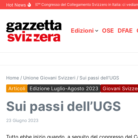
Salta al contenuto
Hot News
cembre 2025
87° Congresso del Collegamento Svizzero in Italia: ci vediamo a 
Edizioni
OSE
DFAE
Home
/
Unione Giovani Svizzeri
/
Sui passi dell’UGS
Articoli
Edizione Luglio-Agosto 2023
Giovani Svizzer
Sui passi dell’UGS
23 Giugno 2023
Tutto ebbe inizio quando, a seguito del congresso del C