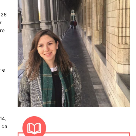
 26
r
ire
r e
14,
e da