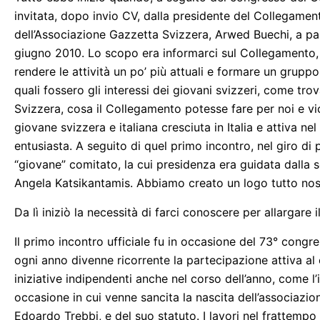
invitata, dopo invio CV, dalla presidente del Collegamen
dell’Associazione Gazzetta Svizzera, Arwed Buechi, a par
giugno 2010. Lo scopo era informarci sul Collegamento, 
rendere le attività un po’ più attuali e formare un gruppo 
quali fossero gli interessi dei giovani svizzeri, come tr
Svizzera, cosa il Collegamento potesse fare per noi e vic
giovane svizzera e italiana cresciuta in Italia e attiva ne
entusiasta. A seguito di quel primo incontro, nel giro di 
“giovane” comitato, la cui presidenza era guidata dalla s
Angela Katsikantamis. Abbiamo creato un logo tutto nostro 
Da lì iniziò la necessità di farci conoscere per allargare 
Il primo incontro ufficiale fu in occasione del 73° congre
ogni anno divenne ricorrente la partecipazione attiva 
iniziative indipendenti anche nel corso dell’anno, come l
occasione in cui venne sancita la nascita dell’associazi
Edoardo Trebbi, e del suo statuto. I lavori nel frattempo