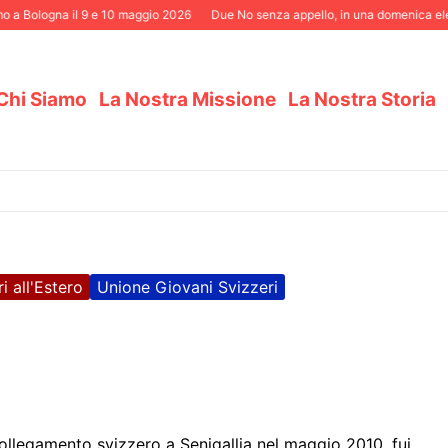
Bologna il 9 e 10 maggio 2026
Due No senza appello, in una domenica elettora
Chi Siamo
La Nostra Missione
La Nostra Storia
i all'Estero
Unione Giovani Svizzeri
ollegamento svizzero a Senigallia nel maggio 2010, fui