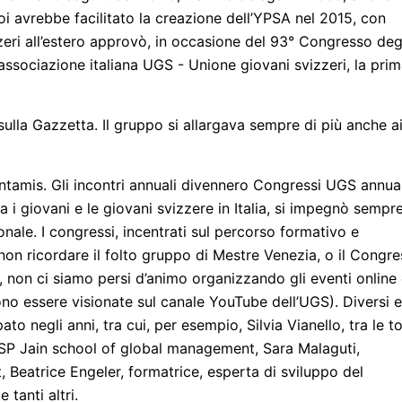
poi avrebbe facilitato la creazione dell’YPSA nel 2015, con
zeri all’estero approvò, in occasione del 93° Congresso deg
’associazione italiana UGS - Unione giovani svizzeri, la pri
sulla Gazzetta. Il gruppo si allargava sempre di più anche a
ntamis. Gli incontri annuali divennero Congressi UGS annual
tra i giovani e le giovani svizzere in Italia, si impegnò sempre
nale. I congressi, incentrati sul percorso formativo e
on ricordare il folto gruppo di Mestre Venezia, o il Congr
 non ci siamo persi d’animo organizzando gli eventi online
ono essere visionate sul canale YouTube dell’UGS). Diversi e
pato negli anni, tra cui, per esempio, Silvia Vianello, tra le t
 SP Jain school of global management, Sara Malaguti,
, Beatrice Engeler, formatrice, esperta di sviluppo del
 tanti altri.