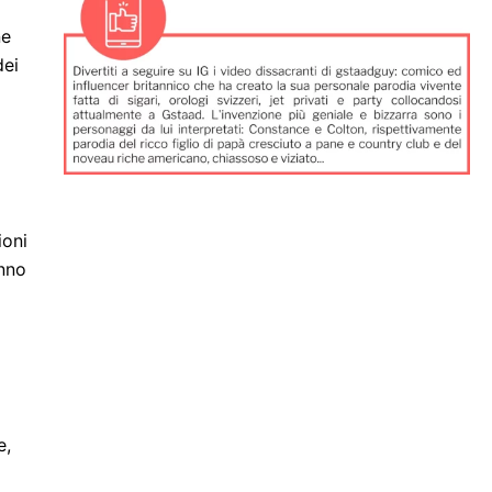
ne
dei
ioni
anno
e,