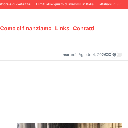
le di certezze
I limiti all’acquisto di immobili in Italia
«Italiani in Svizzera e s
Come ci finanziamo
Links
Contatti
martedì, Agosto 4, 2026