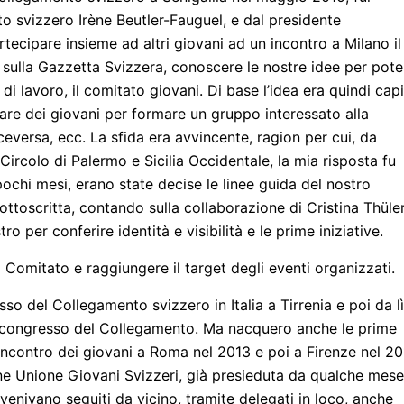
to svizzero Irène Beutler-Fauguel, e dal presidente
tecipare insieme ad altri giovani ad un incontro a Milano il
sulla Gazzetta Svizzera, conoscere le nostre idee per pote
di lavoro, il comitato giovani. Di base l’idea era quindi cap
ovare dei giovani per formare un gruppo interessato alla
eversa, ecc. La sfida era avvincente, ragion per cui, da
l Circolo di Palermo e Sicilia Occidentale, la mia risposta fu
pochi mesi, erano state decise le linee guida del nostro
ottoscritta, contando sulla collaborazione di Cristina Thüle
per conferire identità e visibilità e le prime iniziative.
il Comitato e raggiungere il target degli eventi organizzati.
sso del Collegamento svizzero in Italia a Tirrenia e poi da lì
al congresso del Collegamento. Ma nacquero anche le prime
’incontro dei giovani a Roma nel 2013 e poi a Firenze nel 20
one Unione Giovani Svizzeri, già presieduta da qualche mes
 venivano seguiti da vicino, tramite delegati in loco, anche