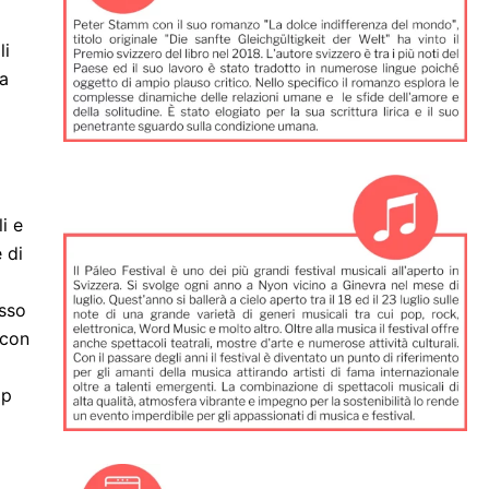
li
ma
i
i e
 di
esso
 con
op