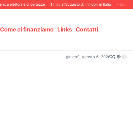
ica elettorale di certezze
I limiti all’acquisto di immobili in Italia
«Italiani in
Come ci finanziamo
Links
Contatti
giovedì, Agosto 6, 2026