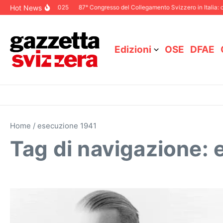
Salta al contenuto
Hot News
ditoriale Dicembre 2025
87° Congresso del Collegamento Svizzero in Italia: c
Edizioni
OSE
DFAE
Home
/
esecuzione 1941
Tag di navigazione: