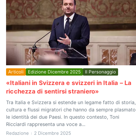
Articoli
Edizione Dicembre 2025
Il Personaggio
«Italiani in Svizzera e svizzeri in Italia – La
ricchezza di sentirsi straniero»
Tra Italia e Svizzera si estende un legame fatto di storia,
cultura e flussi migratori che hanno da sempre plasmato
le identità dei due Paesi. In questo contesto, Toni
Ricciardi rappresenta una voce a...
Redazione
2 Dicembre 2025