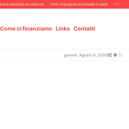
ca elettorale di certezze
I limiti all’acquisto di immobili in Italia
«Italiani in
Come ci finanziamo
Links
Contatti
giovedì, Agosto 6, 2026