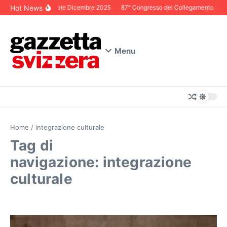
Salta al contenuto
Hot News
Editoriale Dicembre 2025
87° Congresso del Collegamento Svizze
Menu
Home
/
integrazione culturale
Tag di
navigazione: integrazione
culturale