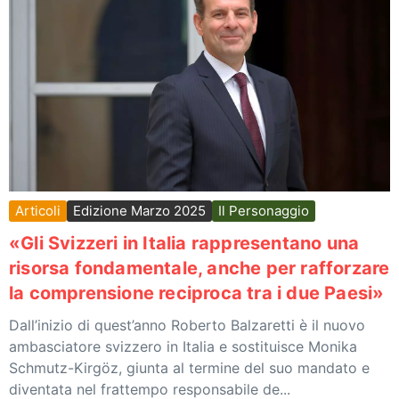
Articoli
Edizione Marzo 2025
Il Personaggio
«Gli Svizzeri in Italia rappresentano una
risorsa fondamentale, anche per rafforzare
la comprensione reciproca tra i due Paesi»
Dall’inizio di quest’anno Roberto Balzaretti è il nuovo
ambasciatore svizzero in Italia e sostituisce Monika
Schmutz-Kirgöz, giunta al termine del suo mandato e
diventata nel frattempo responsabile de...