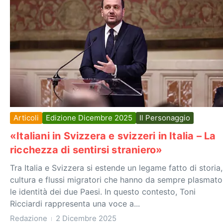
Articoli
Edizione Dicembre 2025
Il Personaggio
«Italiani in Svizzera e svizzeri in Italia – La
ricchezza di sentirsi straniero»
Tra Italia e Svizzera si estende un legame fatto di storia,
cultura e flussi migratori che hanno da sempre plasmato
le identità dei due Paesi. In questo contesto, Toni
Ricciardi rappresenta una voce a...
Redazione
2 Dicembre 2025