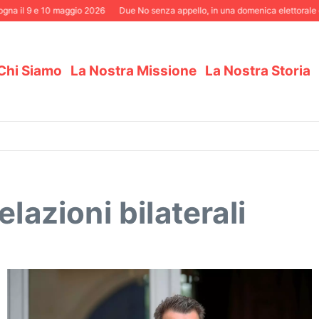
na il 9 e 10 maggio 2026
Due No senza appello, in una domenica elettorale di
Chi Siamo
La Nostra Missione
La Nostra Storia
lazioni bilaterali