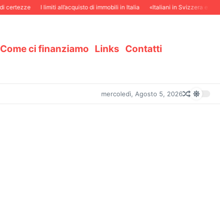
 certezze
I limiti all’acquisto di immobili in Italia
«Italiani in Svizzera e svizze
Come ci finanziamo
Links
Contatti
mercoledì, Agosto 5, 2026