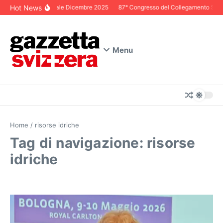
Salta al contenuto
Hot News
Editoriale Dicembre 2025
87° Congresso del Collegamento Svizze
Menu
Home
/
risorse idriche
Tag di navigazione: risorse
idriche