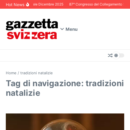
Salta al contenuto
Hot News
Editoriale Dicembre 2025
87° Congresso del Collegamento Svizze
Menu
Home
/
tradizioni natalizie
Tag di navigazione: tradizioni
natalizie