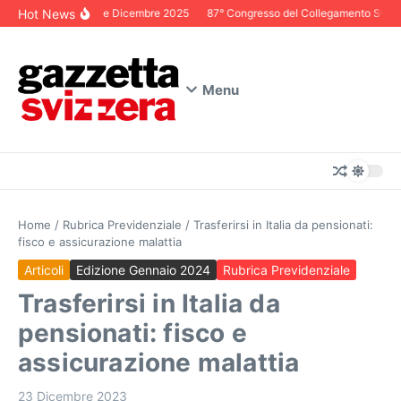
Salta al contenuto
Hot News
Editoriale Dicembre 2025
87° Congresso del Collegamento Svizzero
Menu
Home
/
Rubrica Previdenziale
/
Trasferirsi in Italia da pensionati:
fisco e assicurazione malattia
Articoli
Edizione Gennaio 2024
Rubrica Previdenziale
Trasferirsi in Italia da
pensionati: fisco e
assicurazione malattia
23 Dicembre 2023