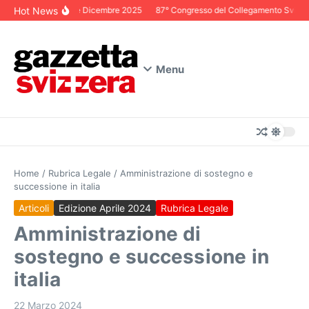
Salta al contenuto
Hot News
Editoriale Dicembre 2025
87° Congresso del Collegamento Svizzero 
Menu
Home
/
Rubrica Legale
/
Amministrazione di sostegno e
successione in italia
Articoli
Edizione Aprile 2024
Rubrica Legale
Amministrazione di
sostegno e successione in
italia
22 Marzo 2024