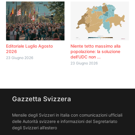
Editoriale Luglio Agosto
Niente tetto massimo alla
2026
popolazione: la soluzione
dell’UDC non ...
23 Giugno 2026
23 Giugno 2026
Gazzetta Svizzera
Mensile degli Svizzeri in Italia con comunicazioni ufficiali
delle Autorità svizzere e informazioni del Segretariato
degli Svizzeri all’estero