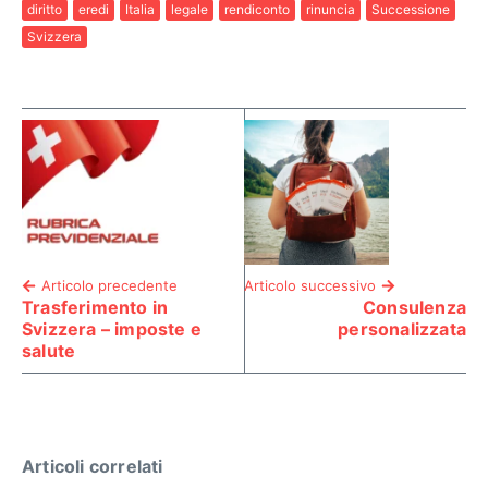
diritto
eredi
Italia
legale
rendiconto
rinuncia
Successione
Svizzera
Articolo precedente
Articolo successivo
Trasferimento in
Consulenza
Svizzera – imposte e
personalizzata
salute
Articoli correlati