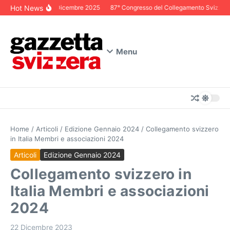
Salta al contenuto
Hot News
Editoriale Dicembre 2025
87° Congresso del Collegamento Svizzero in 
Menu
Home
/
Articoli
/
Edizione Gennaio 2024
/
Collegamento svizzero
in Italia Membri e associazioni 2024
Articoli
Edizione Gennaio 2024
Collegamento svizzero in
Italia Membri e associazioni
2024
22 Dicembre 2023