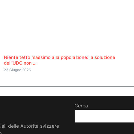
Niente tetto massimo alla popolazione: la soluzione
dell’UDC non ...
23 Giugno 2026
Cerca
iali delle Autorità svizzere
o