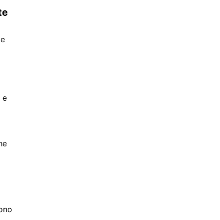
te
 e
 e
he
sono