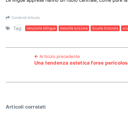
Condividi Articolo
Tag:
istruzione bilingue
maturità svizzera
Scuola Svizzera
scu
Articolo precedente
Una tendenza estetica forse pericolos
Articoli correlati