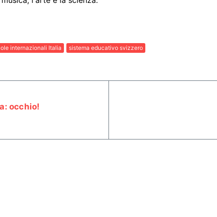
ole internazionali Italia
sistema educativo svizzero
a: occhio!