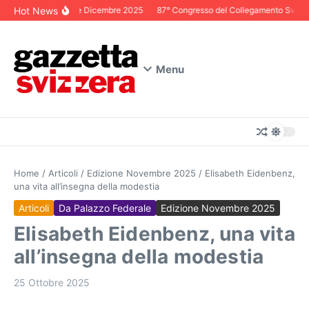
Salta al contenuto
Hot News
Editoriale Dicembre 2025
87° Congresso del Collegamento Svizzero 
Menu
Home
/
Articoli
/
Edizione Novembre 2025
/
Elisabeth Eidenbenz,
una vita all’insegna della modestia
Articoli
Da Palazzo Federale
Edizione Novembre 2025
Elisabeth Eidenbenz, una vita
all’insegna della modestia
25 Ottobre 2025