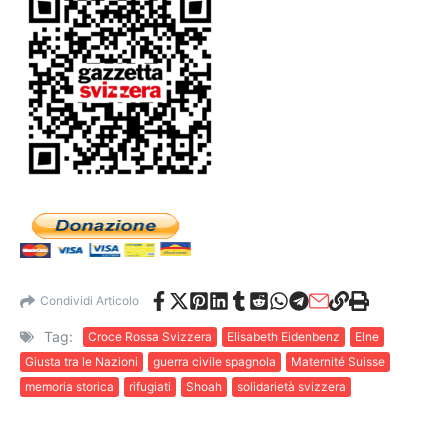
Condividi Articolo
Tag:
Croce Rossa Svizzera
Elisabeth Eidenbenz
Elne
Giusta tra le Nazioni
guerra civile spagnola
Maternité Suisse
memoria storica
rifugiati
Shoah
solidarietà svizzera