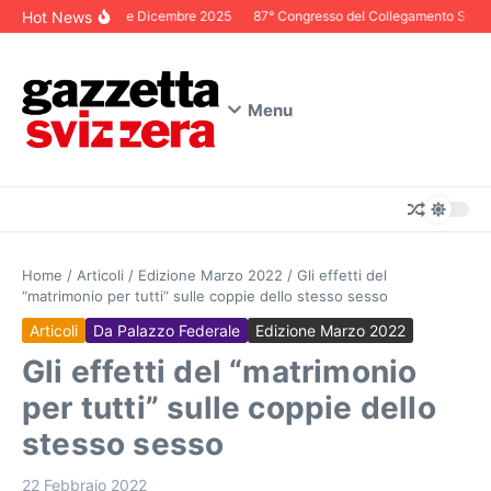
Salta al contenuto
Hot News
Editoriale Dicembre 2025
87° Congresso del Collegamento Svizzero
Menu
Home
/
Articoli
/
Edizione Marzo 2022
/
Gli effetti del
“matrimonio per tutti” sulle coppie dello stesso sesso
Articoli
Da Palazzo Federale
Edizione Marzo 2022
Gli effetti del “matrimonio
per tutti” sulle coppie dello
stesso sesso
22 Febbraio 2022