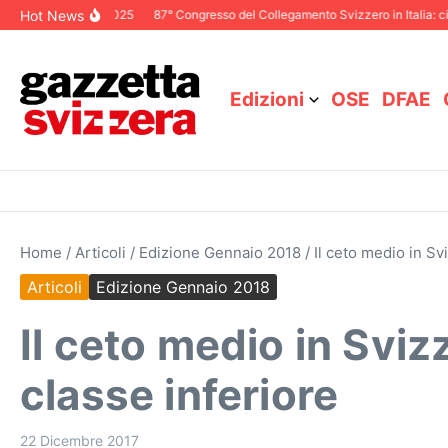
Salta al contenuto
Hot News
riale Dicembre 2025
87° Congresso del Collegamento Svizzero in Italia: ci v
Edizioni
OSE
DFAE
Home
/
Articoli
/
Edizione Gennaio 2018
/
Il ceto medio in Sv
Articoli
Edizione Gennaio 2018
Il ceto medio in Sviz
classe inferiore
22 Dicembre 2017