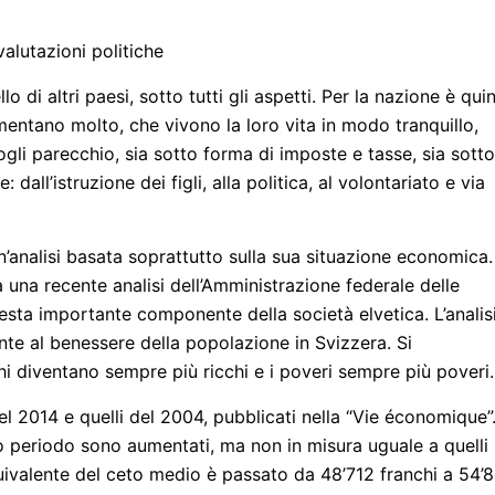
valutazioni politiche
 di altri paesi, sotto tutti gli aspetti. Per la nazione è qui
mentano molto, che vivono la loro vita in modo tranquillo,
gli parecchio, sia sotto forma di imposte e tasse, sia sotto
dall’istruzione dei figli, alla politica, al volontariato e via
’analisi basata soprattutto sulla sua situazione economica. 
una recente analisi dell’Amministrazione federale delle
esta importante componente della società elvetica. L’analis
nte al benessere della popolazione in Svizzera. Si
hi diventano sempre più ricchi e i poveri sempre più poveri.
el 2014 e quelli del 2004, pubblicati nella “Vie économique”
to periodo sono aumentati, ma non in misura uguale a quelli
o equivalente del ceto medio è passato da 48’712 franchi a 54’