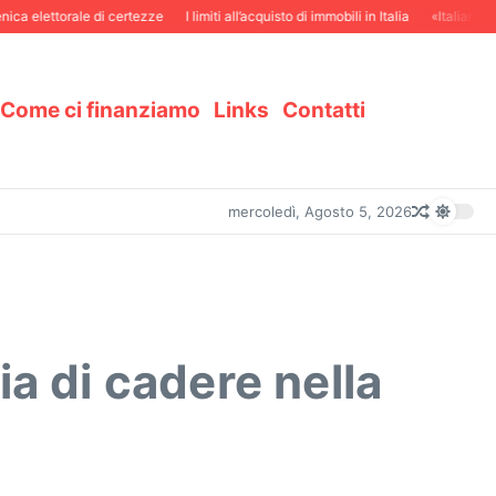
elettorale di certezze
I limiti all’acquisto di immobili in Italia
«Italiani in Sv
Come ci finanziamo
Links
Contatti
mercoledì, Agosto 5, 2026
ia di cadere nella