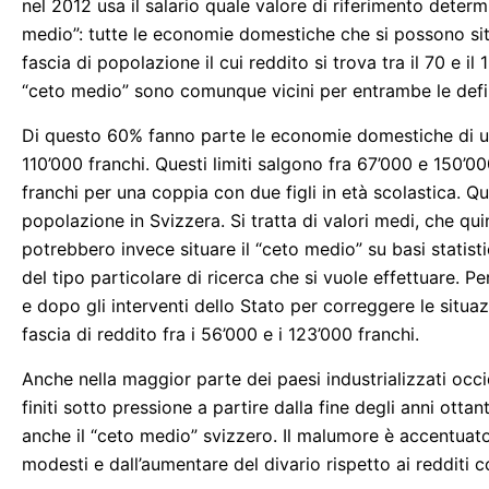
nel 2012 usa il salario quale valore di riferimento deter
medio”: tutte le economie domestiche che si possono situ
fascia di popolazione il cui reddito si trova tra il 70 e il
“ceto medio” sono comunque vicini per entrambe le defin
Di questo 60% fanno parte le economie domestiche di u
110’000 franchi. Questi limiti salgono fra 67’000 e 150’0
franchi per una coppia con due figli in età scolastica. Q
popolazione in Svizzera. Si tratta di valori medi, che qui
potrebbero invece situare il “ceto medio” su basi statistic
del tipo particolare di ricerca che si vuole effettuare. Pe
e dopo gli interventi dello Stato per correggere le situaz
fascia di reddito fra i 56’000 e i 123’000 franchi.
Anche nella maggior parte dei paesi industrializzati occid
finiti sotto pressione a partire dalla fine degli anni ot
anche il “ceto medio” svizzero. Il malumore è accentuato 
modesti e dall’aumentare del divario rispetto ai redditi c