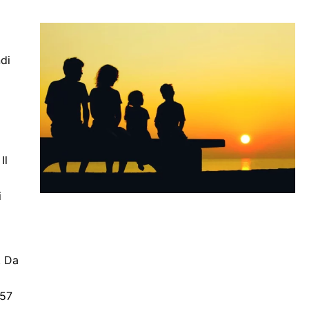
ndi
Il
i
. Da
857