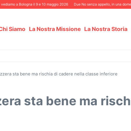
ediamo a Bologna il 9 e 10 maggio 2026
Due No senza appello, in una domenica 
Chi Siamo
La Nostra Missione
La Nostra Storia
izzera sta bene ma rischia di cadere nella classe inferiore
zera sta bene ma risch