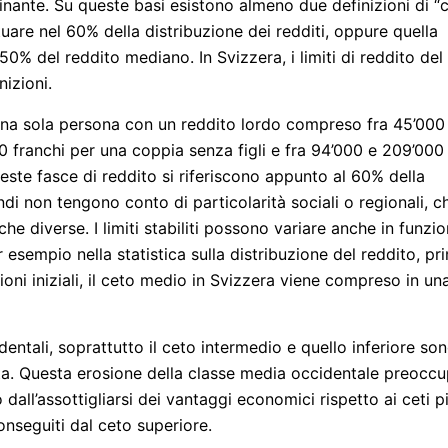
minante. Su queste basi esistono almeno due definizioni di “
are nel 60% della distribuzione dei redditi, oppure quella
 150% del reddito mediano. In Svizzera, i limiti di reddito del
izioni.
na sola persona con un reddito lordo compreso fra 45’000
00 franchi per una coppia senza figli e fra 94’000 e 209’000
ueste fasce di reddito si riferiscono appunto al 60% della
ndi non tengono conto di particolarità sociali o regionali, c
he diverse. I limiti stabiliti possono variare anche in funzi
r esempio nella statistica sulla distribuzione del reddito, pr
ioni iniziali, il ceto medio in Svizzera viene compreso in un
entali, soprattutto il ceto intermedio e quello inferiore so
tanta. Questa erosione della classe media occidentale preocc
dall’assottigliarsi dei vantaggi economici rispetto ai ceti p
onseguiti dal ceto superiore.