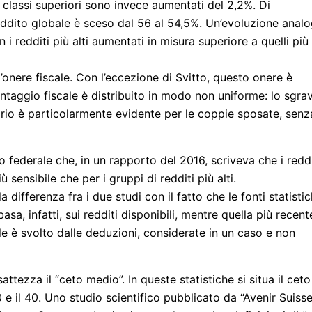
e classi superiori sono invece aumentati del 2,2%. Di
eddito globale è sceso dal 56 al 54,5%. Un’evoluzione anal
 i redditi più alti aumentati in misura superiore a quelli più
onere fiscale. Con l’eccezione di Svitto, questo onere è
antaggio fiscale è distribuito in modo non uniforme: lo sgra
divario è particolarmente evidente per le coppie sposate, senz
o federale che, in un rapporto del 2016, scriveva che i reddi
sensibile che per i gruppi di redditi più alti.
a differenza fra i due studi con il fatto che le fonti statisti
asa, infatti, sui redditi disponibili, mentre quella più recent
ale è svolto dalle deduzioni, considerate in un caso e non
attezza il “ceto medio”. In queste statistiche si situa il ceto
 e il 40. Uno studio scientifico pubblicato da “Avenir Suisse