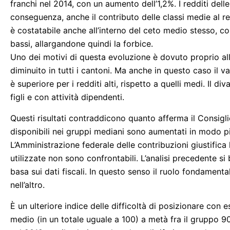
franchi nel 2014, con un aumento dell’1,2%. I redditi dell
conseguenza, anche il contributo delle classi medie al r
è costatabile anche all’interno del ceto medio stesso, con
bassi, allargandone quindi la forbice.
Uno dei motivi di questa evoluzione è dovuto proprio all’
diminuito in tutti i cantoni. Ma anche in questo caso il v
è superiore per i redditi alti, rispetto a quelli medi. Il 
figli e con attività dipendenti.
Questi risultati contraddicono quanto afferma il Consigli
disponibili nei gruppi mediani sono aumentati in modo più 
L’Amministrazione federale delle contribuzioni giustifica l
utilizzate non sono confrontabili. L’analisi precedente si b
basa sui dati fiscali. In questo senso il ruolo fondament
nell’altro.
È un ulteriore indice delle difficoltà di posizionare con es
medio (in un totale uguale a 100) a metà fra il gruppo 90