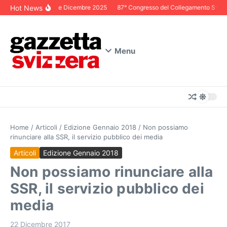
Salta al contenuto
Hot News
Editoriale Dicembre 2025
87° Congresso del Collegamento Svizzer
Menu
Home
/
Articoli
/
Edizione Gennaio 2018
/
Non possiamo
rinunciare alla SSR, il servizio pubblico dei media
Articoli
Edizione Gennaio 2018
Non possiamo rinunciare alla
SSR, il servizio pubblico dei
media
22 Dicembre 2017