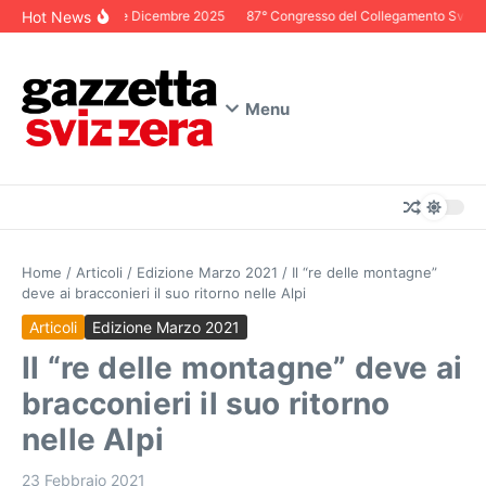
Salta al contenuto
Hot News
Editoriale Dicembre 2025
87° Congresso del Collegamento Svizzero 
Menu
Home
/
Articoli
/
Edizione Marzo 2021
/
Il “re delle montagne”
deve ai bracconieri il suo ritorno nelle Alpi
Articoli
Edizione Marzo 2021
Il “re delle montagne” deve ai
bracconieri il suo ritorno
nelle Alpi
23 Febbraio 2021