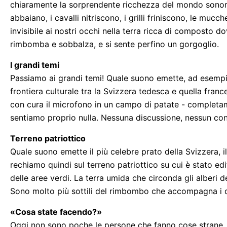
chiaramente la sorprendente ricchezza del mondo sonoro s
abbaiano, i cavalli nitriscono, i grilli friniscono, le m
invisibile ai nostri occhi nella terra ricca di composto d
rimbomba e sobbalza, e si sente perfino un gorgoglio.
I grandi temi
Passiamo ai grandi temi! Quale suono emette, ad esempio
frontiera culturale tra la Svizzera tedesca e quella franc
con cura il microfono in un campo di patate - completam
sentiamo proprio nulla. Nessuna discussione, nessun conf
Terreno patriottico
Quale suono emette il più celebre prato della Svizzera, il
rechiamo quindi sul terreno patriottico su cui è stato edi
delle aree verdi. La terra umida che circonda gli alberi d
Sono molto più sottili del rimbombo che accompagna i dib
«Cosa state facendo?»
Oggi non sono poche le persone che fanno cose strane. D