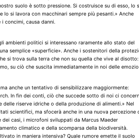
nostro suolo è sotto pressione. Si costruisce su di esso, lo s
a e lo si lavora con macchinari sempre più pesanti.» Anche
 i concimi, causa danni.
i ambienti politici si interessano raramente allo stato del
a semplice «superficie». Anche i sostenitori della protez
e si trova sulla terra che non su quella che vive al disotto:
amo, su ciò che suscita immediatamente in noi delle emozio
, ma anche un tentativo di sensibilizzare maggiormente:
ch. In fin dei conti, ciò che succede sotto di noi ci concer
 delle riserve idriche o della produzione di alimenti.» Nel
sultati scientifici, ma sfocerà anche in una nuova percezione 
e dei casi, i microfoni sviluppati da Marcus Maeder
mento climatico e della scomparsa della biodiversità.
ivato in maniera intensiva? Quale rumore emette il suolo