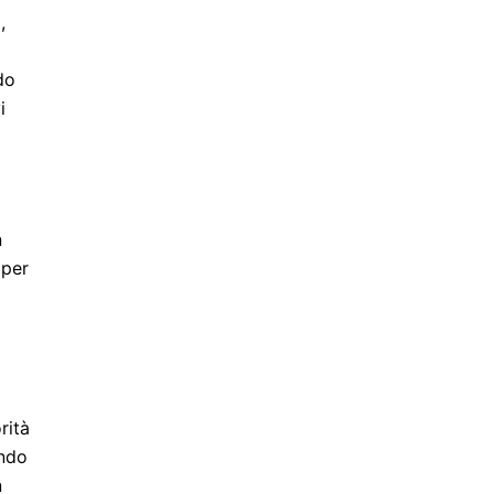
,
do
i
n
 per
rità
ondo
n