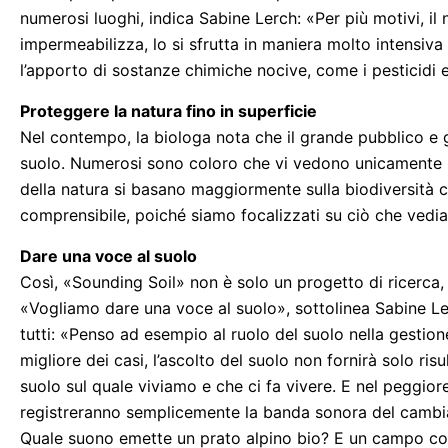
numerosi luoghi, indica Sabine Lerch: «Per più motivi, il 
impermeabilizza, lo si sfrutta in maniera molto intensiv
l’apporto di sostanze chimiche nocive, come i pesticidi e
Proteggere la natura fino in superficie
Nel contempo, la biologa nota che il grande pubblico e gl
suolo. Numerosi sono coloro che vi vedono unicamente un
della natura si basano maggiormente sulla biodiversità ch
comprensibile, poiché siamo focalizzati su ciò che vedi
Dare una voce al suolo
Così, «Sounding Soil» non è solo un progetto di ricerca
«Vogliamo dare una voce al suolo», sottolinea Sabine Ler
tutti: «Penso ad esempio al ruolo del suolo nella gestione
migliore dei casi, l’ascolto del suolo non fornirà solo ri
suolo sul quale viviamo e che ci fa vivere. E nel peggior
registreranno semplicemente la banda sonora del cambia
Quale suono emette un prato alpino bio? E un campo colt