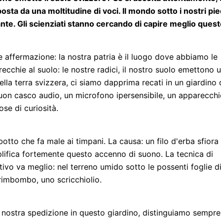
sta da una moltitudine di voci. Il mondo sotto i nostri pie
ante. Gli scienziati stanno cercando di capire meglio ques
ce affermazione: la nostra patria è il luogo dove abbiamo le
ecchie al suolo: le nostre radici, il nostro suolo emettono 
ella terra svizzera, ci siamo dapprima recati in un giardino 
buon casco audio, un microfono ipersensibile, un apparecchi
se di curiosità.
otto che fa male ai timpani. La causa: un filo d'erba sfiora 
plifica fortemente questo accenno di suono. La tecnica di
ivo va meglio: nel terreno umido sotto le possenti foglie d
o rimbombo, uno scricchiolio.
 nostra spedizione in questo giardino, distinguiamo sempre