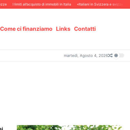
I limiti all’acquisto di immobili in Italia
«Italiani in Svizzera e svizzeri in Italia
Come ci finanziamo
Links
Contatti
martedì, Agosto 4, 2026
si