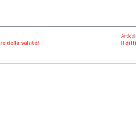
Artico
re della salute!
Il dif