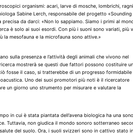
croscopici organismi: acari, larve di mosche, lombrichi, ragni
 biologa Sabine Lerch, responsabile del progetto «Sounding
ta precisa da darci: «Non lo sappiamo. Siamo i primi al mon
rca è solo ai suoi esordi. Con più i suoni sono variati, più v
 più la mesofauna e la microfauna sono attive.»
ano sulla presenza e l’attività degli animali che vivono nel
 ricerca mostrerà se questi due fattori possono costituire u
iò fosse il caso, si tratterebbe di un progresso formidabile
ecoacustica. Uno dei suoi promotori più noti è il ricercatore
re un giorno uno strumento per misurare e valutare la
o in cui è stata piantata dell’avena biologica ha una sono
ce. Tuttavia, non giudica il mondo sonoro sotterraneo sec
 salute del suolo. Ora, i suoli svizzeri sono in cattivo stato i