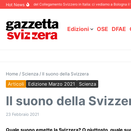
Salta al contenuto
Hot News
87° Congresso del Collegamento Svizzero in Italia: ci vediamo a Bologna il 9 e 
Edizioni
OSE
DFAE
Home
/
Scienza
/
Il suono della Svizzera
Articoli
Edizione Marzo 2021
Scienza
Il suono della Svizze
23 Febbraio 2021
Quale suono emette la Svizzera? O piuttosto, quale suo