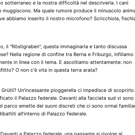
otterraneo e la nostra difficoltà nel descriverla. I cani
ucche muggiscono. Ma quale rumore produce il minuscolo anim
ove abbiamo inserito il nostro microfono? Scricchiola, fischi
, il "Röstigraben", questa immaginaria e tanto discussa
ese? Nella regione di confine tra Berna e Friburgo, infiliamo
ente in linea con il tema. E ascoltiamo attentamente: non
litto? O non c'è vita in questa terra arata?
 Grütli? Un’incessante pioggerella ci impedisce di scoprirlo.
ficato il Palazzo federale. Davanti alla facciata sud vi sono
el parco emette dei suoni discreti che ci sono ormai familiar
attiti all’interno di Palazzo Federale.
avanti a Palazzo federale, una passante si rivolge al