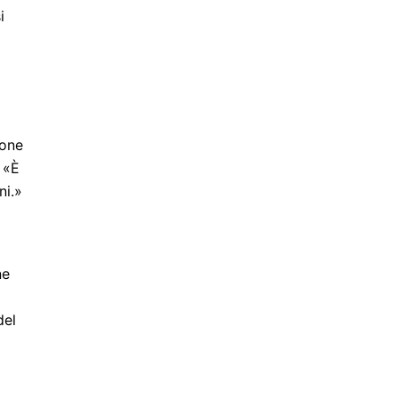
i
ione
 «È
ni.»
ne
del