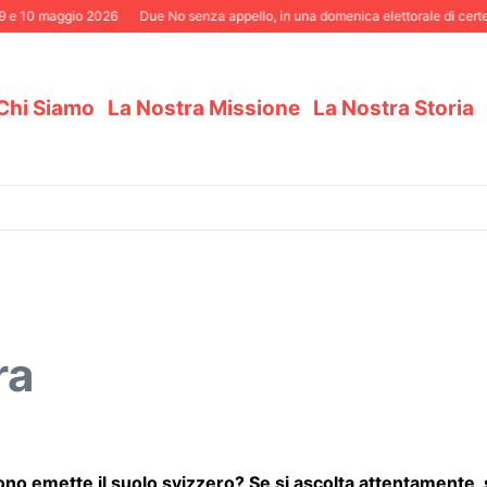
10 maggio 2026
Due No senza appello, in una domenica elettorale di certezze
Chi Siamo
La Nostra Missione
La Nostra Storia
ra
no emette il suolo svizzero? Se si ascolta attentamente, 