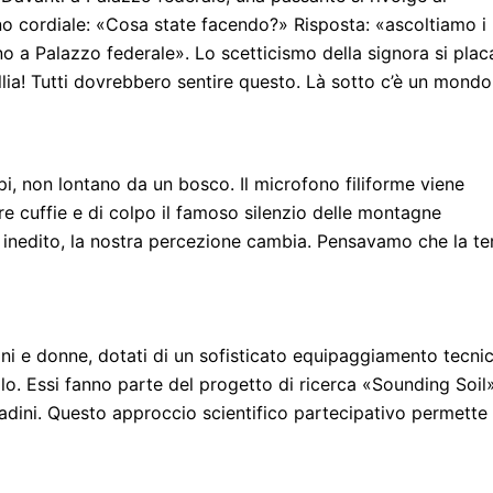
o cordiale: «Cosa state facendo?» Risposta: «ascoltiamo i
o a Palazzo federale». Lo scetticismo della signora si plac
llia! Tutti dovrebbero sentire questo. Là sotto c’è un mondo
lpi, non lontano da un bosco. Il microfono filiforme viene
re cuffie e di colpo il famoso silenzio delle montagne
edito, la nostra percezione cambia. Pensavamo che la te
ini e donne, dotati di un sofisticato equipaggiamento tecni
olo. Essi fanno parte del progetto di ricerca «Sounding Soil
ttadini. Questo approccio scientifico partecipativo permette 