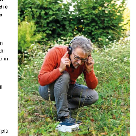
di è
to
un
di
o in
il
i
 più